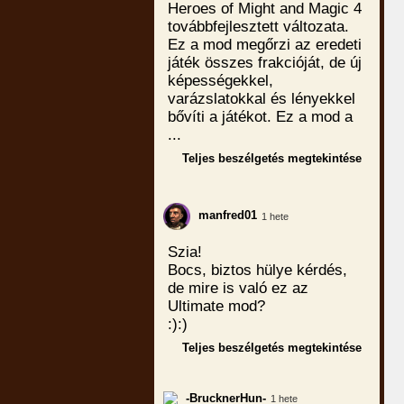
Heroes of Might and Magic 4
továbbfejlesztett változata.
Ez a mod megőrzi az eredeti
játék összes frakcióját, de új
képességekkel,
varázslatokkal és lényekkel
bővíti a játékot. Ez a mod a
...
Teljes beszélgetés megtekintése
manfred01
1 hete
Szia!
Bocs, biztos hülye kérdés,
de mire is való ez az
Ultimate mod?
:):)
Teljes beszélgetés megtekintése
-BrucknerHun-
1 hete