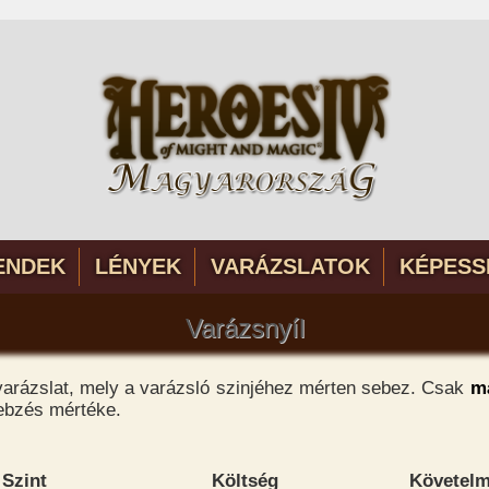
ENDEK
LÉNYEK
VARÁZSLATOK
KÉPESS
Varázsnyíl
varázslat, mely a varázsló szinjéhez mérten sebez. Csak
má
ebzés mértéke.
Szint
Költség
Követel