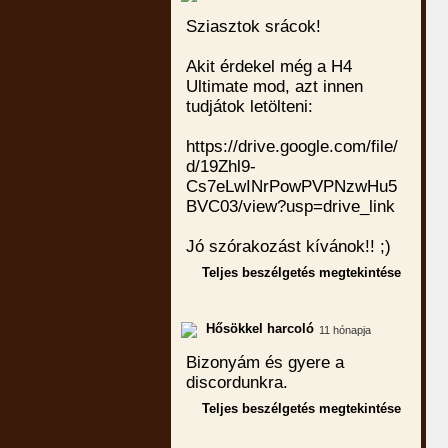
Sziasztok srácok!
Akit érdekel még a H4
Ultimate mod, azt innen
tudjátok letölteni:
https://drive.google.com/file/
d/19Zhl9-
Cs7eLwINrPowPVPNzwHu5
BVC03/view?usp=drive_link
Jó szórakozást kívánok!! ;)
Teljes beszélgetés megtekintése
Hősökkel harcoló
11 hónapja
Bizonyám és gyere a
discordunkra.
Teljes beszélgetés megtekintése