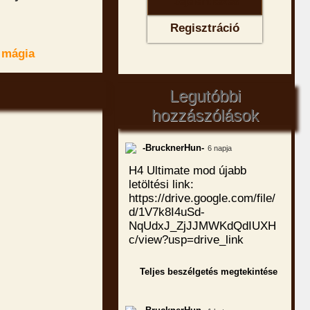
Regisztráció
 mágia
Legutóbbi
hozzászólások
-BrucknerHun-
6 napja
H4 Ultimate mod újabb
letöltési link:
https://drive.google.com/file/
d/1V7k8I4uSd-
NqUdxJ_ZjJJMWKdQdIUXH
c/view?usp=drive_link
Teljes beszélgetés megtekintése