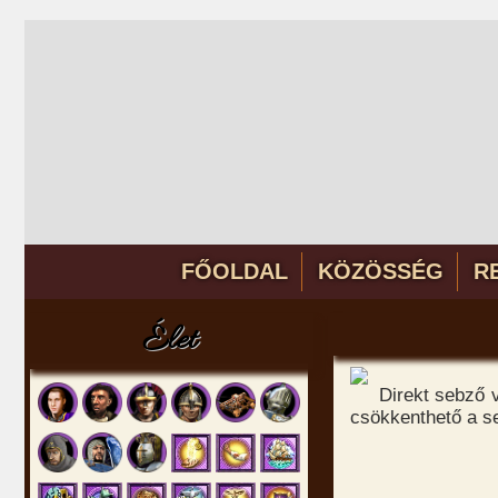
FŐOLDAL
KÖZÖSSÉG
R
Élet
Direkt sebző 
csökkenthető a s