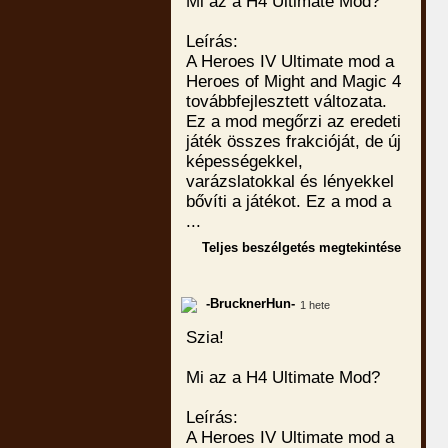
Mi az a H4 Ultimate Mod?
Leírás:
A Heroes IV Ultimate mod a
Heroes of Might and Magic 4
továbbfejlesztett változata.
Ez a mod megőrzi az eredeti
játék összes frakcióját, de új
képességekkel,
varázslatokkal és lényekkel
bővíti a játékot. Ez a mod a
...
Teljes beszélgetés megtekintése
-BrucknerHun-
1 hete
Szia!
Mi az a H4 Ultimate Mod?
Leírás:
A Heroes IV Ultimate mod a