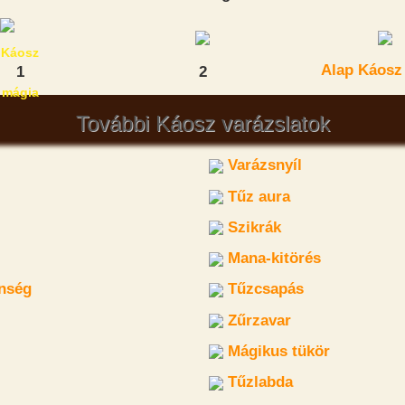
Alap Káosz
1
2
További Káosz varázslatok
Varázsnyíl
Tűz aura
Szikrák
Mana-kitörés
nség
Tűzcsapás
ó
Zűrzavar
Mágikus tükör
Tűzlabda