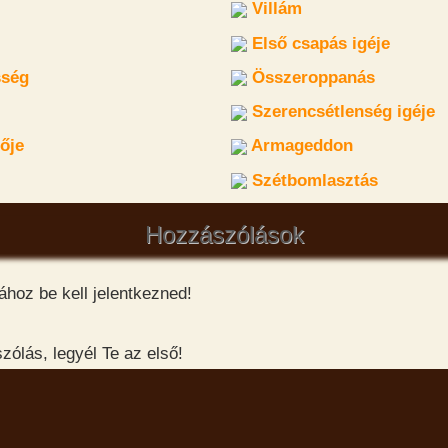
Villám
Első csapás igéje
ség
Összeroppanás
Szerencsétlenség igéje
ője
Armageddon
Szétbomlasztás
Hozzászólások
hoz be kell jelentkezned!
ólás, legyél Te az első!