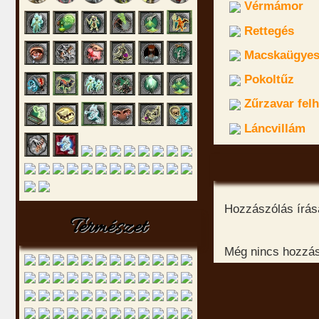
Vérmámor
Rettegés
Macskaügyes
Pokoltűz
Zűrzavar felh
Láncvillám
Hozzászólás írásá
Természet
Még nincs hozzász