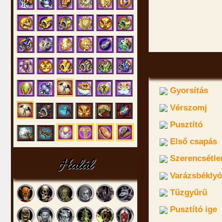
Gyorsítás
Vérszomj
Pusztító
Első csapás
Szerencsétle
Halál
Varázsbékly
Tűzgyűrű
Pusztító ige