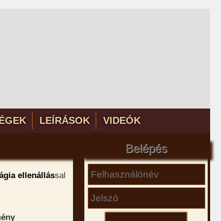
ÉGEK
LEÍRÁSOK
VIDEÓK
Belépés
gia ellenállás
sal
mény