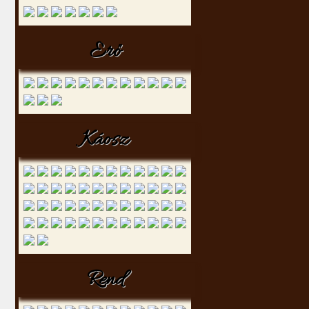
Erő
Káosz
Rend