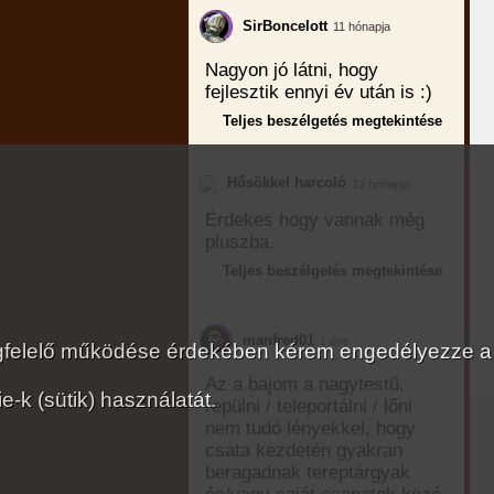
SirBoncelott
11 hónapja
Nagyon jó látni, hogy
fejlesztik ennyi év után is :)
Teljes beszélgetés megtekintése
Hősökkel harcoló
12 hónapja
Érdekes hogy vannak még
pluszba.
Teljes beszélgetés megtekintése
manfred01
1 éve
megfelelő működése érdekében kérem engedélyezze a
Az a bajom a nagytestű,
-k (sütik) használatát.
repülni / teleportálni / lőni
nem tudó lényekkel, hogy
csata kezdetén gyakran
beragadnak tereptárgyak