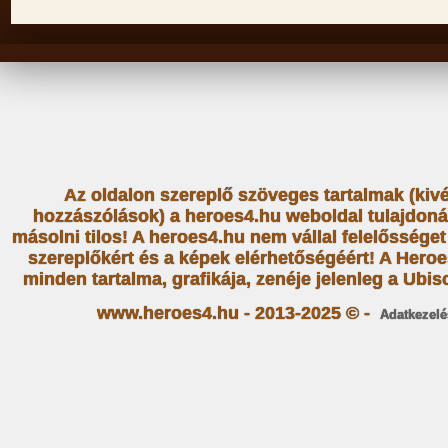
Az oldalon szereplő szöveges tartalmak (kiv
hozzászólások) a heroes4.hu weboldal tulajdoná
másolni tilos! A heroes4.hu nem vállal felelősség
szereplőkért és a képek elérhetőségéért! A Heroe
minden tartalma, grafikája, zenéje jelenleg a Ubiso
www.heroes4.hu - 2013-2025 © -
Adatkezelé