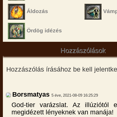
Áldozás
Vámp
Ördög idézés
Hozzászólások
Hozzászólás írásához be kell jelentk
Borsmatyas
5 éve, 2021-08-09 16:25:29
God-tier varázslat. Az illúziótól 
megidézett lényeknek van manája!