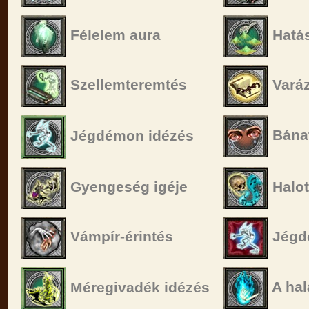
Félelem aura
Hatás
Szellemteremtés
Vará
Bánat
Jégdémon idézés
Gyengeség igéje
Halot
Vámpír-érintés
Jégd
A hal
Méregivadék idézés