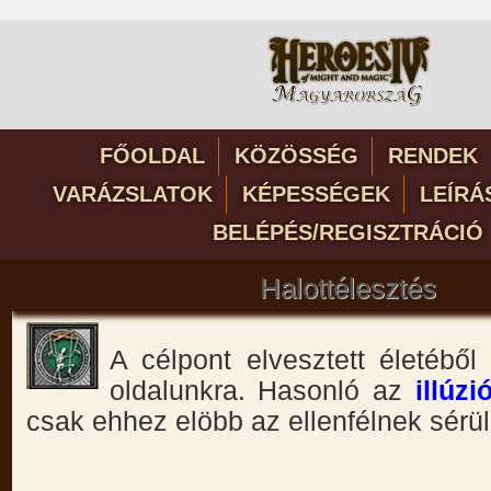
FŐOLDAL
KÖZÖSSÉG
RENDEK
VARÁZSLATOK
KÉPESSÉGEK
LEÍRÁ
BELÉPÉS/REGISZTRÁCIÓ
Halottélesztés
A célpont elvesztett életéből
oldalunkra. Hasonló az
illúz
csak ehhez elöbb az ellenfélnek sérüln