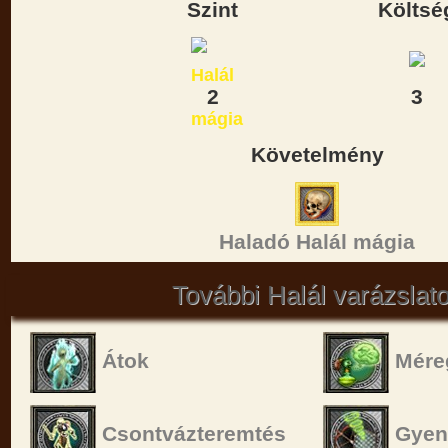
Szint
Költsé
2
3
Követelmény
Haladó Halál mágia
További Halál varázslat
Átok
Mére
Csontvázteremtés
Gyeng