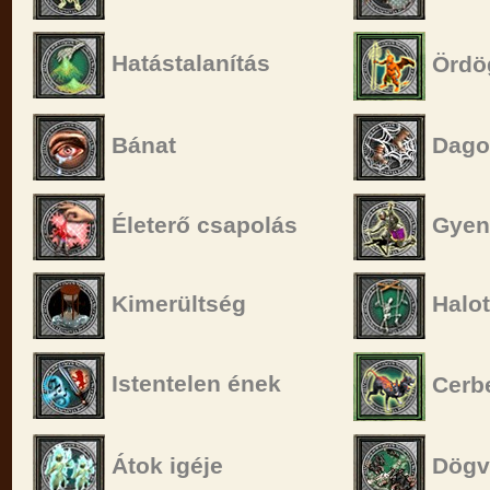
Hatástalanítás
Ördög
Bánat
Dago
Életerő csapolás
Gyen
Kimerültség
Halot
Istentelen ének
Cerbe
Átok igéje
Dögv