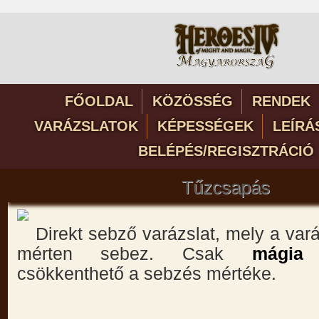
FŐOLDAL
KÖZÖSSÉG
RENDEK
VARÁZSLATOK
KÉPESSÉGEK
LEÍRÁ
BELÉPÉS/REGISZTRÁCIÓ
Tűzcsapás
Direkt sebző varázslat, mely a var
mérten sebez. Csak
mágia 
csökkenthető a sebzés mértéke.