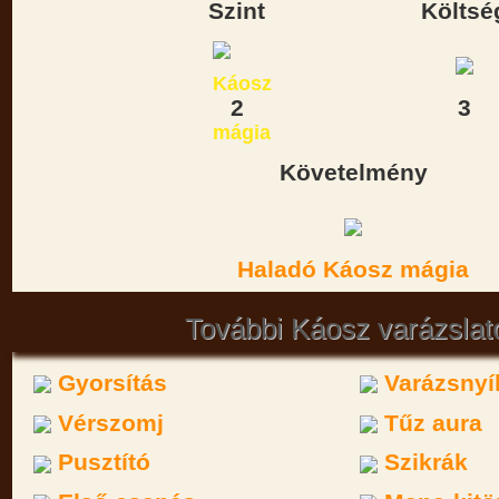
Szint
Költsé
2
3
Követelmény
Haladó Káosz mágia
További Káosz varázslat
Gyorsítás
Varázsnyí
Vérszomj
Tűz aura
Pusztító
Szikrák