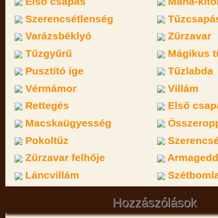
Első csapás
Mana-kitö
Szerencsétlenség
Tűzcsapá
Varázsbéklyó
Zűrzavar
Tűzgyűrű
Mágikus t
Pusztító ige
Tűzlabda
Vérmámor
Villám
Rettegés
Első csap
Macskaügyesség
Összerop
Pokoltűz
Szerencsé
Zűrzavar felhője
Armaged
Láncvillám
Szétbomla
Hozzászólások