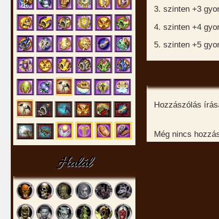
3. szinten +3 gy
4. szinten +4 gy
5. szinten +5 gy
Hozzászólás írásá
Még nincs hozzász
Halál