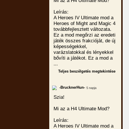
Mi az a H4 Ultimate Mod?
Leírás:
A Heroes IV Ultimate mod a
Heroes of Might and Magic 4
továbbfejlesztett változata.
Ez a mod megőrzi az eredeti
játék összes frakcióját, de új
képességekkel,
varázslatokkal és lényekkel
bővíti a játékot. Ez a mod a
...
Teljes beszélgetés megtekintése
-BrucknerHun-
5 napja
Szia!
Mi az a H4 Ultimate Mod?
Leírás:
A Heroes IV Ultimate mod a