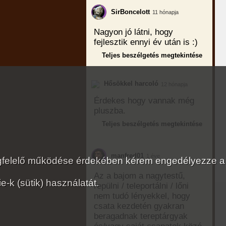
SirBoncelott
11 hónapja
Nagyon jó látni, hogy
fejlesztik ennyi év után is :)
Teljes beszélgetés megtekintése
Hősökkel harcoló
12 hónapja
Érdekes hogy vannak még
pluszba.
Teljes beszélgetés megtekintése
manfred01
1 éve
megfelelő működése érdekében kérem engedélyezze a
Az a bajom a nagytestű,
-k (sütik) használatát.
repülni / teleportálni / lőni
nem tudó lényekkel, hogy
csata kezdetén gyakran
beragadnak tereptárgyak