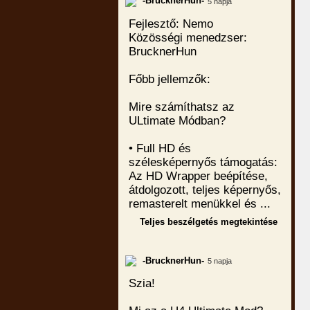
-BrucknerHun-
5 napja
Fejlesztő: Nemo
Közösségi menedzser:
BrucknerHun
Főbb jellemzők:
Mire számíthatsz az
ULtimate Módban?
• Full HD és
szélesképernyős támogatás:
Az HD Wrapper beépítése,
átdolgozott, teljes képernyős,
remasterelt menükkel és ...
Teljes beszélgetés megtekintése
-BrucknerHun-
5 napja
Szia!