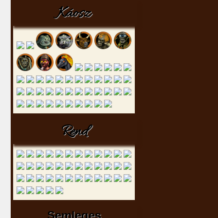
Káosz
Rend
Semleges