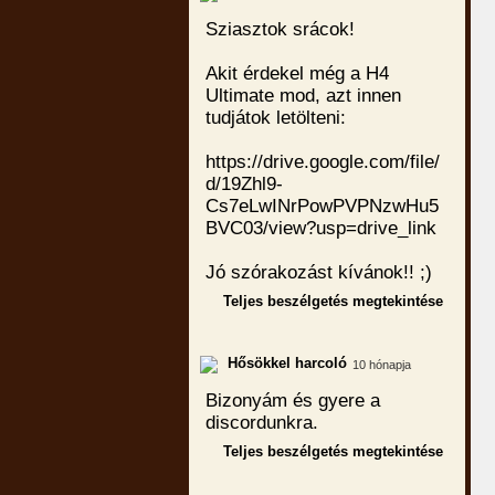
Sziasztok srácok!
Akit érdekel még a H4
Ultimate mod, azt innen
tudjátok letölteni:
https://drive.google.com/file/
d/19Zhl9-
Cs7eLwINrPowPVPNzwHu5
BVC03/view?usp=drive_link
Jó szórakozást kívánok!! ;)
Teljes beszélgetés megtekintése
Hősökkel harcoló
10 hónapja
Bizonyám és gyere a
discordunkra.
Teljes beszélgetés megtekintése