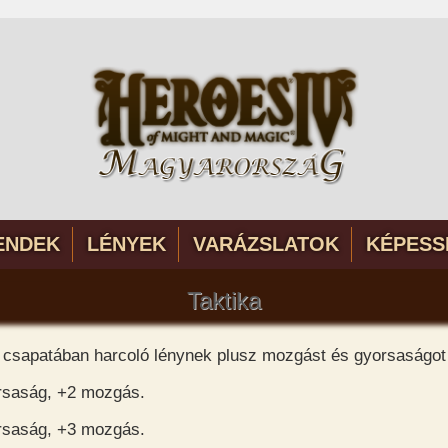
ENDEK
LÉNYEK
VARÁZSLATOK
KÉPESS
Taktika
 csapatában harcoló lénynek plusz mozgást és gyorsaságot
orsaság, +2 mozgás.
orsaság, +3 mozgás.