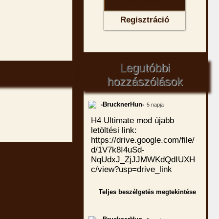
Regisztráció
Legutóbbi
hozzászólások
-BrucknerHun-
5 napja
H4 Ultimate mod újabb
letöltési link:
https://drive.google.com/file/
d/1V7k8I4uSd-
NqUdxJ_ZjJJMWKdQdIUXH
c/view?usp=drive_link
Teljes beszélgetés megtekintése