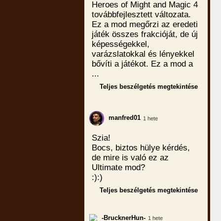
Heroes of Might and Magic 4
továbbfejlesztett változata.
Ez a mod megőrzi az eredeti
játék összes frakcióját, de új
képességekkel,
varázslatokkal és lényekkel
bővíti a játékot. Ez a mod a
...
Teljes beszélgetés megtekintése
manfred01
1 hete
Szia!
Bocs, biztos hülye kérdés,
de mire is való ez az
Ultimate mod?
:):)
Teljes beszélgetés megtekintése
-BrucknerHun-
1 hete