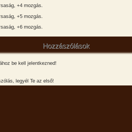
orsaság, +4 mozgás.
orsaság, +5 mozgás.
orsaság, +6 mozgás.
Hozzászólások
hoz be kell jelentkezned!
ólás, legyél Te az első!