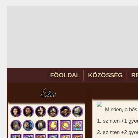
FŐOLDAL
KÖZÖSSÉG
R
Élet
Minden, a hős
1. szinten +1 gy
2. szinten +2 gy