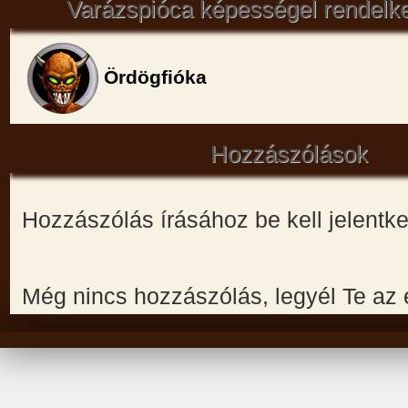
Varázspióca képességel rendelk
Ördögfióka
Hozzászólások
Hozzászólás írásához be kell jelentk
Még nincs hozzászólás, legyél Te az 