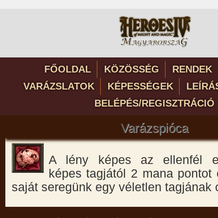
FŐOLDAL
KÖZÖSSÉG
RENDEK
VARÁZSLATOK
KÉPESSÉGEK
LEÍRÁ
BELÉPÉS/REGISZTRÁCIÓ
Varázspióca
A lény képes az ellenfél e
képes tagjától 2 mana pontot 
saját seregünk egy véletlen tagjának 