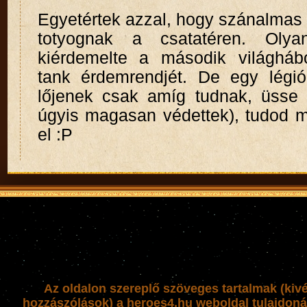
Egyetértek azzal, hogy szánalmas
totyognak a csatatéren. Olya
kiérdemelte a második világháb
tank érdemrendjét. De egy légión
lőjenek csak amíg tudnak, üsse 
úgyis magasan védettek), tudod m
el :P
Az oldalon szereplő szöveges tartalmak (kiv
hozzászólások) a heroes4.hu weboldal tulajdoná