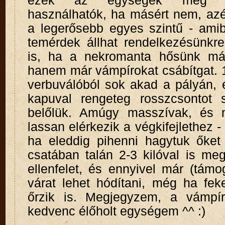
ezek az egységek még 
használhatók, ha másért nem, azé
a legerősebb egyes szintű - amib
temérdek állhat rendelkezésünkr
is, ha a nekromanta hősünk má
hanem már vámpírokat csábítgat. 1
verbuválóból sok akad a pályán, 
kapuval rengeteg rosszcsontot 
belőlük. Amúgy masszívak, és m
lassan elérkezik a végkifejlethez 
ha eleddig pihenni hagytuk őket 
csatában talán 2-3 kilóval is me
ellenfelet, és ennyivel már (támo
várat lehet hódítani, még ha fek
őrzik is. Megjegyzem, a vámpí
kedvenc élőholt egységem ^^ :)