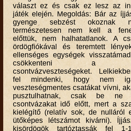
választ ez és csak ez lesz az in
játék elején. Megoldás: Bár az íj
gyenge sebzést okoznak ne
természetesen nem kell a fenek
előttük, nem halhatatlanok. A c
ördögfiókával és teremtett lénye
ellenséges egységek visszatámad
csökkenteni a csat
csontvázveszteségeket. Lelkiekb
fel mindenki, hogy nem ig
veszteségmentes csatákat vívni, ak
pusztulhatnak, csak be ne 
csontvázakat idő előtt, mert a sz
kielégítő (relatív sok, de nulláról 
ütőképes létszámot kivárni). Íjjá
kisördögök tartóztassák fel 1