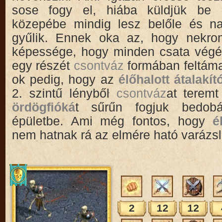
sose fogy el, hiába küldjük be 
közepébe mindig lesz belőle és n
gyűlik. Ennek oka az, hogy nekro
képessége, hogy minden csata végé
egy részét
csontváz
formában feltáma
ok pedig, hogy az
élőhalott átalakít
2. szintű lényből
csontváz
at terem
ördögfióká
t sűrűn fogjuk bedob
épületbe. Ami még fontos, hogy
é
nem hatnak rá az elmére ható varázsl
2
12
12