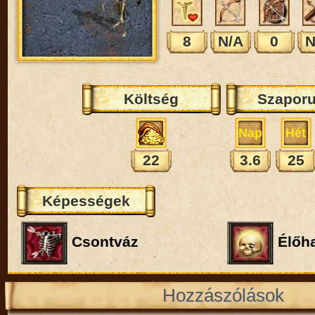
8
N/A
0
N
Költség
Szaporu
Nap
Hét
22
3.6
25
Képességek
Csontváz
Élőha
Hozzászólások