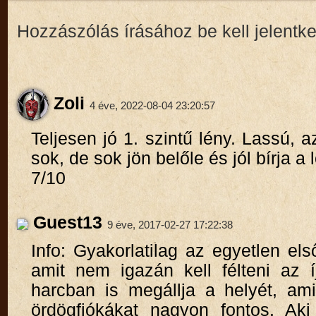
Hozzászólás írásához be kell jelentk
Zoli
4 éve, 2022-08-04 23:20:57
Teljesen jó 1. szintű lény. Lassú, a
sok, de sok jön belőle és jól bírja a 
7/10
Guest13
9 éve, 2017-02-27 17:22:38
Info: Gyakorlatilag az egyetlen els
amit nem igazán kell félteni az í
harcban is megállja a helyét, ami
ördögfiókákat nagyon fontos. Aki