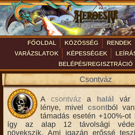
FŐOLDAL
KÖZÖSSÉG
RENDEK
VARÁZSLATOK
KÉPESSÉGEK
LEÍRÁ
BELÉPÉS/REGISZTRÁCIÓ
Csontváz
A
csontváz
a
halál
vár 
lénye, mivel
csont
ból van
támadás esetén +100%-ot k
így az alap 12 távolsági véde
növekszik. Ami igazán erőssé tesz