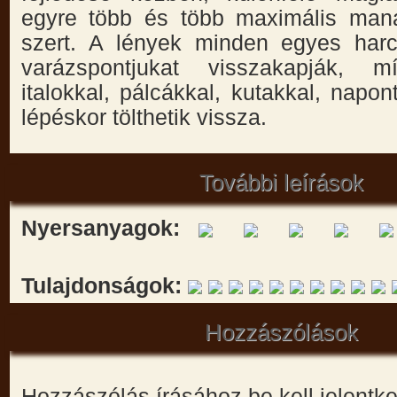
egyre több és több maximális mana
szert. A lények minden egyes har
varázspontjukat visszakapják,
italokkal, pálcákkal, kutakkal, napo
lépéskor tölthetik vissza.
További leírások
Nyersanyagok:
Tulajdonságok:
Hozzászólások
Hozzászólás írásához be kell jelentk