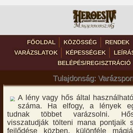
FŐOLDAL
KÖZÖSSÉG
RENDEK
VARÁZSLATOK
KÉPESSÉGEK
LEÍRÁ
BELÉPÉS/REGISZTRÁCIÓ
Tulajdonság: Varázspon
A lény vagy hős által használhat
száma. Ha elfogy, a lények e
tudnak többet varázsolni. Hős
visszatudják tölteni mana pontjaik
fejlődése közben, különféle mágiá