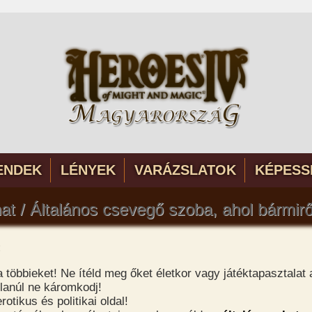
ENDEK
LÉNYEK
VARÁZSLATOK
KÉPESS
t / Általános csevegő szoba, ahol bármir
:
a többieket! Ne ítéld meg őket életkor vagy játéktapasztalat 
tlanúl ne káromkodj!
otikus és politikai oldal!