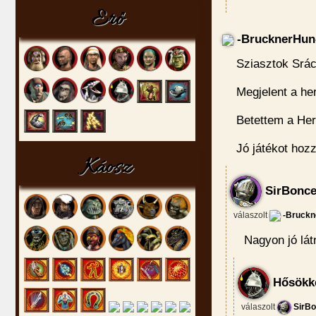
Erő
-BrucknerHun
Sziasztok Srác
Megjelent a her
Betettem a He
Jó játékot hozz
Káosz
SirBonce
válaszolt
-Bruckn
Nagyon jó látn
Hősökke
válaszolt
SirBo