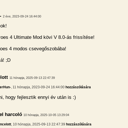
-
2 éve, 2023-09-24 16:44:00
ok!
oes 4 Ultimate Mod kövi V 8.0-ás frissítése!
roes 4 modos csevegőszobába!
á! ;D
lott
11 hónapja, 2025-09-13 22:47:39
erHun-
, 11 hónapja, 2023-09-24 16:44:00
hozzászólására
i, hogy fejlesztik ennyi év után is :)
l harcoló
10 hónapja, 2025-10-05 13:29:04
ncelott
, 10 hónapja, 2025-09-13 22:47:39
hozzászólására