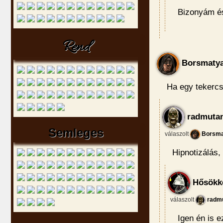
Bizonyám és
Rend
Borsmaty
Ha egy tekercs
radmutan
Semleges
válaszolt
Borsma
Hipnotizálás,
Hősökke
válaszolt
radmu
Igen én is e