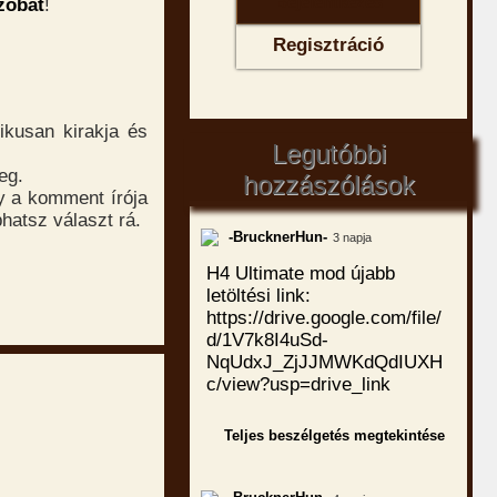
zobát
!
Regisztráció
ikusan kirakja és
Legutóbbi
eg.
hozzászólások
y a komment írója
hatsz választ rá.
-BrucknerHun-
3 napja
H4 Ultimate mod újabb
letöltési link:
https://drive.google.com/file/
d/1V7k8I4uSd-
NqUdxJ_ZjJJMWKdQdIUXH
c/view?usp=drive_link
Teljes beszélgetés megtekintése