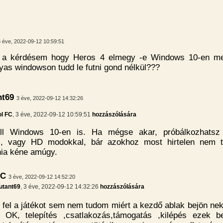
3 éve, 2022-09-12 10:59:51
e a kérdésem hogy Heros 4 elmegy -e Windows 10-en m
yas windowson tudd le futni gond nélkül???
t69
3 éve, 2022-09-12 14:32:26
ol FC
, 3 éve, 2022-09-12 10:59:51
hozzászólására
ll Windows 10-en is. Ha mégse akar, próbálkozhatsz k
kal, vagy HD modokkal, bár azokhoz most hirtelen nem 
tnia kéne amúgy.
FC
3 éve, 2022-09-12 14:52:20
tant69
, 3 éve, 2022-09-12 14:32:26
hozzászólására
i fel a játékot sem nem tudom miért a kezdő ablak bejön nek
a OK, telepítés ,csatlakozás,támogatás ,kilépés ezek 