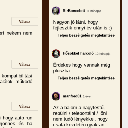
SirBoncelott
11 hónapja
Nagyon jó látni, hogy
Válasz
fejlesztik ennyi év után is :)
ert nekem nem
Teljes beszélgetés megtekintése
Hősökkel harcoló
12 hónapja
Érdekes hogy vannak még
Válasz
pluszba.
ompatibilitási
Teljes beszélgetés megtekintése
találok működő
manfred01
1 éve
Válasz
Az a bajom a nagytestű,
repülni / teleportálni / lőni
i hogy auto run
nem tudó lényekkel, hogy
bejönnek és ha
csata kezdetén gyakran