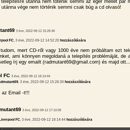
telepítésre utánna nem töténik semmi az egér mellet pár 
n utánna vége nem történik semmi csak búg a cd olvasó!
tant69
3 éve, 2022-09-12 15:26:30
rpool FC
, 3 éve, 2022-09-12 14:52:20
hozzászólására
 tudom, mert CD-ről vagy 1000 éve nem próbáltam ezt tele
inket, ami könnyen megoldaná a telepítés problémáját, de 
etleg írj egy emailt (radmutant69@gmail.com) és majd ott..
l FC
3 éve, 2022-09-12 16:14:44
admutant69
, 3 éve, 2022-09-12 15:26:30
hozzászólására
az Email -t!!!
mutant69
3 éve, 2022-09-12 17:10:05
Liverpool FC
, 3 éve, 2022-09-12 16:14:44
hozzászólására
t meg...