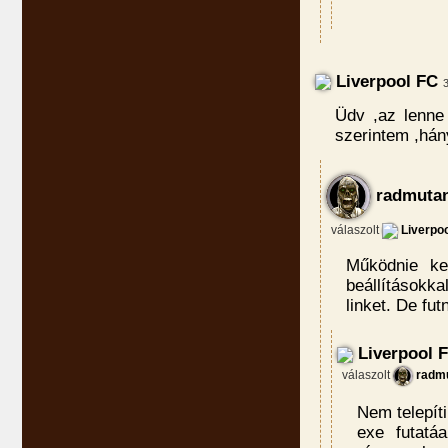
Liverpool FC
Üdv ,az lenn
szerintem ,hán
radmutan
válaszolt
Liverpo
Működnie ke
beállítások
linket. De fu
Liverpool 
válaszolt
radmu
Nem telepít
exe futatá