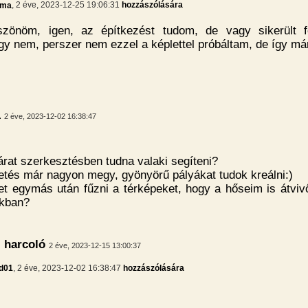
rma
, 2 éve, 2023-12-25 19:06:31
hozzászólására
szönöm, igen, az építkezést tudom, de vagy sikerült f
gy nem, perszer nem ezzel a képlettel próbáltam, de így már
1
2 éve, 2023-12-02 16:38:47
árat szerkesztésben tudna valaki segíteni?
etés már nagyon megy, gyönyörű pályákat tudok kreálni:)
t egymás után fűzni a térképeket, hogy a hőseim is átviv
okban?
 harcoló
2 éve, 2023-12-15 13:00:37
d01
, 2 éve, 2023-12-02 16:38:47
hozzászólására