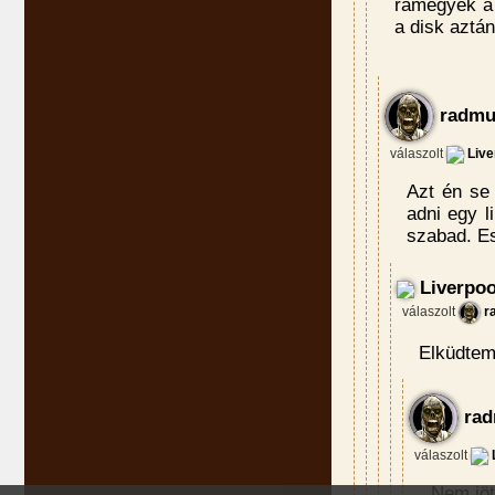
rámegyek a 
a disk aztá
radmu
válaszolt
Live
Azt én se
adni egy l
szabad. Es
Liverpoo
válaszolt
r
Elküdtem 
rad
válaszolt
Nem jöt