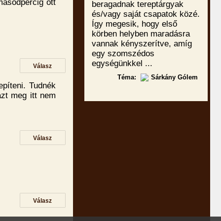
másodpercig ott
beragadnak tereptárgyak
és/vagy saját csapatok közé.
Így megesik, hogy első
körben helyben maradásra
vannak kényszerítve, amíg
egy szomszédos
egységünkkel ...
Válasz
Téma:
Sárkány Gólem
píteni. Tudnék
azt meg itt nem
.
Válasz
Válasz