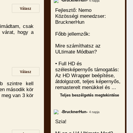
-BrucknerHun-
4 napja
Válasz
Fejlesztő: Nemo
Közösségi menedzser:
BrucknerHun
s imádtam, csak
a várat, hogy a
Főbb jellemzők:
Mire számíthatsz az
ULtimate Módban?
• Full HD és
szélesképernyős támogatás:
Válasz
Az HD Wrapper beépítése,
átdolgozott, teljes képernyős,
 szintre kell
remasterelt menükkel és ...
den második kör
t meg van 3 kör
Teljes beszélgetés megtekintése
-BrucknerHun-
4 napja
Szia!