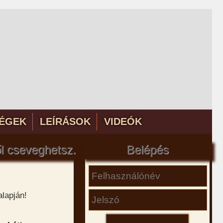
ÉGEK
LEÍRÁSOK
VIDEÓK
ől cseveghetsz.
Belépés
alapján!