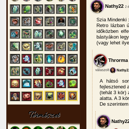
Nathy22
2 
Szia Mindenki :
Retro lázban ú
időközben elfe
bástyákon leg
(vagy lehet ily
Throrma
válaszolt
Nathy2
A hátsó sor
fejlesztened 
(tehát 3 kör)
alatta. A 3 kö
De szerintem 
Természet
Nathy2