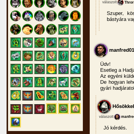
válaszolt
Thro
Szuper, kö
bástyára va
manfred0
Üdv!
Esetleg a Hadj
Az egyéni küld
De hogyan lehe
gyári hadjárat
Hősökkel
válaszolt
manfre
Jó kérdés.