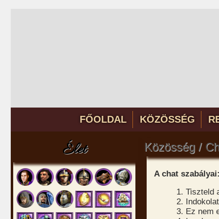
FŐOLDAL
KÖZÖSSÉG
R
Élet
Közösség / Cha
A chat szabályai
Tiszteld 
Indokola
Ez nem er