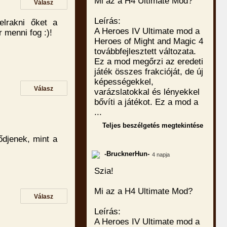
Mi az a H4 Ultimate Mod?
Válasz
Leírás:
elrakni őket a
A Heroes IV Ultimate mod a
 menni fog :)!
Heroes of Might and Magic 4
továbbfejlesztett változata.
Ez a mod megőrzi az eredeti
játék összes frakcióját, de új
képességekkel,
Válasz
varázslatokkal és lényekkel
bővíti a játékot. Ez a mod a
...
Teljes beszélgetés megtekintése
ődjenek, mint a
-BrucknerHun-
4 napja
Szia!
Mi az a H4 Ultimate Mod?
Válasz
Leírás:
A Heroes IV Ultimate mod a