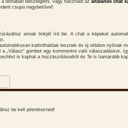
 a témában beszélgetni, vagy használd az
általános chat s
indent csupa nagybetűvel!
úrásához annak linkjét írd be. A chat a képeket automat
zi.
 automatikusan kattinthatóak lesznek és új oldalon nyílnak m
 a „Válasz” gombot egy kommentre való válaszadáskor, íg
rtesítést is kaphat a hozzászólásodról és Te is hamarabb kap
hoz be kell jelentkezned!