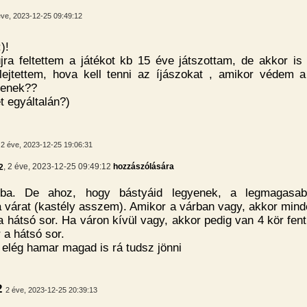
éve, 2023-12-25 09:49:12
)!
jra feltettem a játékot kb 15 éve játszottam, de akkor i
lejtettem, hova kell tenni az íjászokat , amikor védem 
yenek??
et egyáltalán?)
2 éve, 2023-12-25 19:06:31
2
, 2 éve, 2023-12-25 09:49:12
hozzászólására
ba. De ahoz, hogy bástyáid legyenek, a legmagasabb
a várat (kastély asszem). Amikor a várban vagy, akkor min
 a hátsó sor. Ha váron kívül vagy, akkor pedig van 4 kör fen
r a hátsó sor.
elég hamar magad is rá tudsz jönni
2
2 éve, 2023-12-25 20:39:13