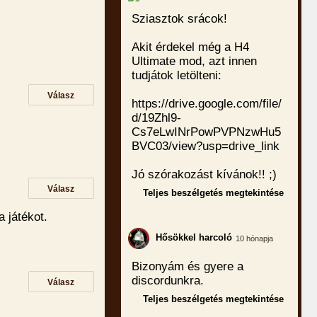
Sziasztok srácok!
Akit érdekel még a H4
Ultimate mod, azt innen
tudjátok letölteni:
Válasz
https://drive.google.com/file/
d/19Zhl9-
Cs7eLwINrPowPVPNzwHu5
BVC03/view?usp=drive_link
Jó szórakozást kívánok!! ;)
Válasz
Teljes beszélgetés megtekintése
 játékot.
Hősökkel harcoló
10 hónapja
Bizonyám és gyere a
discordunkra.
Válasz
Teljes beszélgetés megtekintése