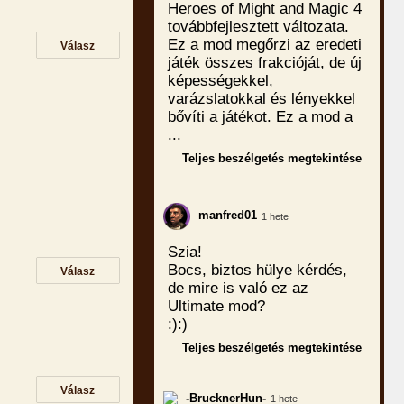
Heroes of Might and Magic 4
továbbfejlesztett változata.
Ez a mod megőrzi az eredeti
Válasz
játék összes frakcióját, de új
képességekkel,
varázslatokkal és lényekkel
bővíti a játékot. Ez a mod a
...
Teljes beszélgetés megtekintése
manfred01
1 hete
Szia!
Bocs, biztos hülye kérdés,
Válasz
de mire is való ez az
Ultimate mod?
:):)
Teljes beszélgetés megtekintése
Válasz
-BrucknerHun-
1 hete