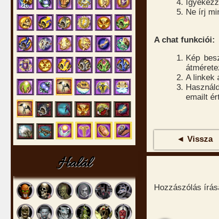
Igyekezz
Ne írj m
A chat funkciói:
Kép besz
átmérete
A linkek
Használd
emailt é
◄ Vissza
Halál
Hozzászólás írásá