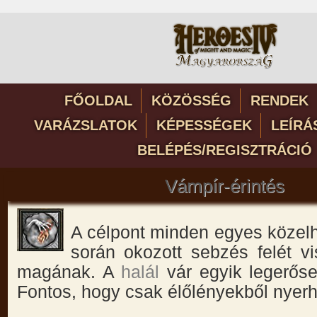
FŐOLDAL
KÖZÖSSÉG
RENDEK
VARÁZSLATOK
KÉPESSÉGEK
LEÍRÁ
BELÉPÉS/REGISZTRÁCIÓ
Vámpír-érintés
A célpont minden egyes közel
során okozott sebzés felét vi
magának. A
halál
vár egyik legerőse
Fontos, hogy csak élőlényekből nyerh