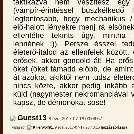
taktikázva nem veszítesz egy
(vámpír-érintéssel büszkélkedő 
legfontosabb, hogy mechanikus /
elő-halott lényekre menj rá elsőnek
ellenfélre tekints úgy, mintha él
lennének :)). Persze ésszel ted
életerő-italod az ellenfelek között
erősek, akkor gondold át! Ha erős
őket (őket támadd előbb, de amint
át azokra, akiktől nem tudsz életerő
nincs közte, akkor pedig inkább 
küld (nagymester nekromanciával v
kapsz, de démonokat sose!
Guest13
9 éve, 2017-07-18 00:06:57
válaszolt
Killerwolf91
, 9 éve, 2017-07-17 23:40:15
hozzászólására