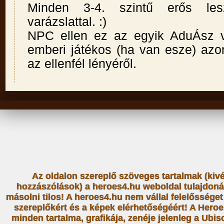
Minden 3-4. szintű erős le
varázslattal. :)
NPC ellen ez az egyik AduÁsz v
emberi játékos (ha van esze) azo
az ellenfél lényéről.
Az oldalon szereplő szöveges tartalmak (kiv
hozzászólások) a heroes4.hu weboldal tulajdoná
másolni tilos! A heroes4.hu nem vállal felelősség
szereplőkért és a képek elérhetőségéért! A Heroe
minden tartalma, grafikája, zenéje jelenleg a Ubiso