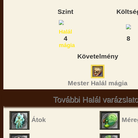
Szint
Költsé
4
8
Követelmény
Mester Halál mágia
További Halál varázslat
Átok
Mére