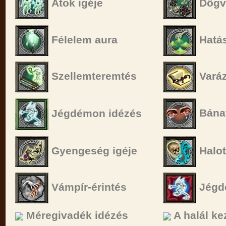
Átok igéje
Dögv
Félelem aura
Hatás
Szellemteremtés
Vará
Bánat
Jégdémon idézés
Gyengeség igéje
Halot
Vámpír-érintés
Jégd
Méregivadék idézés
A halál ke