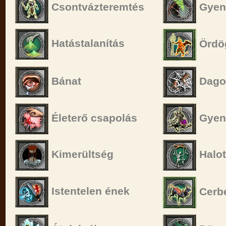
Csontvázteremtés
Gyeng
Hatástalanítás
Ördög
Bánat
Dago
Életerő csapolás
Gyen
Kimerültség
Halot
Istentelen ének
Cerbe