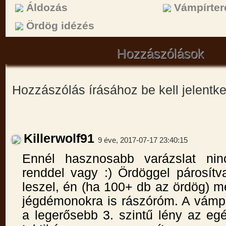
Áldozás
Vámpírter
Ördög idézés
Hozzászólások
Hozzászólás írásához be kell jelentk
Killerwolf91
9 éve, 2017-07-17 23:40:15
Ennél hasznosabb varázslat nin
renddel vagy :) Ördöggel párosítv
leszel, én (ha 100+ db az ördög) m
jégdémonokra is rászóróm. A vámp
a legerősebb 3. szintű lény az eg