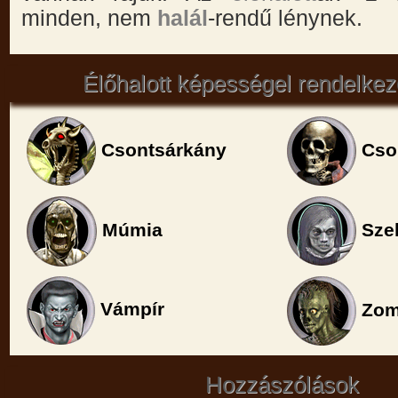
minden, nem
halál
-rendű lénynek.
Élőhalott képességel rendelkez
Csontsárkány
Cso
Sze
Múmia
Vámpír
Zom
Hozzászólások