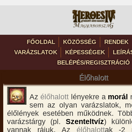
FŐOLDAL
KÖZÖSSÉG
RENDEK
VARÁZSLATOK
KÉPESSÉGEK
LEÍRÁ
BELÉPÉS/REGISZTRÁCIÓ
Élőhalott
Az
élőhalott
lényekre a
morál
sem az olyan varázslatok, m
élőlények esetében működnek. Több
varázstárgy (pl.
Szenteltvíz
) külön
vannak rájuk. Az
élőhalott
ak -2