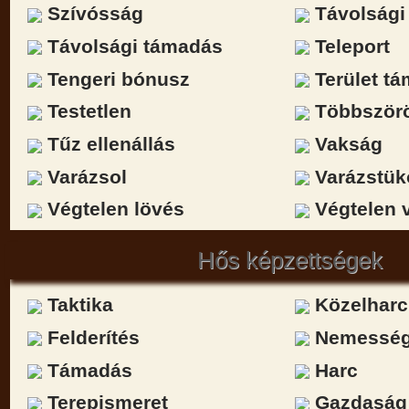
Szívósság
Távolsági 
Távolsági támadás
Teleport
Tengeri bónusz
Terület t
Testetlen
Többször
Tűz ellenállás
Vakság
Varázsol
Varázstük
Végtelen lövés
Végtelen 
Hős képzettségek
Taktika
Közelharc
Felderítés
Nemessé
Támadás
Harc
Terepismeret
Gazdaság