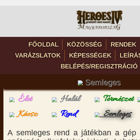
FŐOLDAL
KÖZÖSSÉG
RENDEK
VARÁZSLATOK
KÉPESSÉGEK
LEÍRÁ
BELÉPÉS/REGISZTRÁCIÓ
Semleges
Élet
Halál
Természet
Káosz
Rend
Semleges
A semleges rend a játékban a gép ált