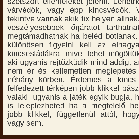
szétszórt ellenfeleket jelenti. Lehe
várvédők, vagy épp kincsvédők. V
tekintve vannak akik fix helyen állna
veszélyesebbek őrjáratot tarthatn
megtámadhatnak ha beléd botlanak. 
különösen figyelni kell az elhagya
kincsesládákra, mivel lehet mögött
aki ugyanis rejtőzködik mind addig, 
nem ér és kellemetlen meglepetés 
néhány körben. Érdemes a kincs 
felfedezett térképen jobb klikkel pász
valaki, ugyanis a játék egyik bugja,
is leleplezheted ha a megfelelő hel
jobb klikkel, függetlenül attól, hog
vagy sem.