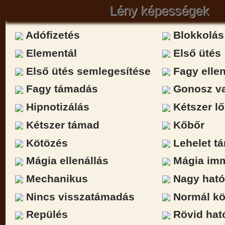
Lény képességek
Adófizetés
Blokkolás
Elementál
Első ütés
Első ütés semlegesítése
Fagy ellen
Fagy támadás
Gonosz va
Hipnotizálás
Kétszer lő
Kétszer támad
Kőbőr
Kötözés
Lehelet t
Mágia ellenállás
Mágia imm
Mechanikus
Nagy ható
Nincs visszatámadás
Normál kö
Repülés
Rövid hat