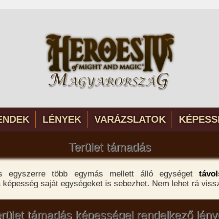
ENDEK
LÉNYEK
VARÁZSLATOK
KÉPESS
Terület támadás
s egyszerre több egymás mellett álló egységet
távo
képesség saját egységeket is sebezhet. Nem lehet rá vissz
erület támadás képességel rendelkező lény