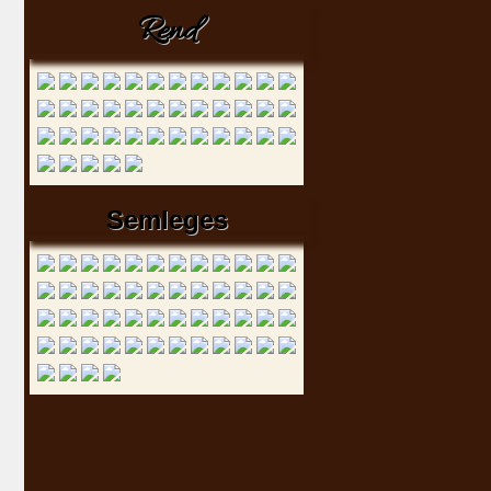
Rend
Semleges