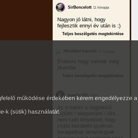
SirBoncelott
11 hónapja
Nagyon jó látni, hogy
fejlesztik ennyi év után is :)
Teljes beszélgetés megtekintése
Hősökkel harcoló
12 hónapja
Érdekes hogy vannak még
pluszba.
Teljes beszélgetés megtekintése
manfred01
1 éve
megfelelő működése érdekében kérem engedélyezze a
Az a bajom a nagytestű,
-k (sütik) használatát.
repülni / teleportálni / lőni
nem tudó lényekkel, hogy
csata kezdetén gyakran
beragadnak tereptárgyak