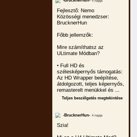
-BrucknerHun-
4 napja
Fejlesztő: Nemo
Közösségi menedzser:
BrucknerHun
Főbb jellemzők:
Mire számíthatsz az
ULtimate Módban?
• Full HD és
szélesképernyős támogatás:
Az HD Wrapper beépítése,
átdolgozott, teljes képernyős,
remasterelt menükkel és ...
Teljes beszélgetés megtekintése
-BrucknerHun-
4 napja
Szia!