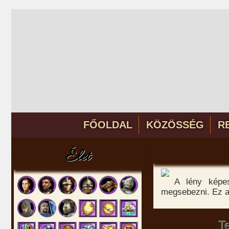
FŐOLDAL
KÖZÖSSÉG
R
Élet
A lény képe
megsebezni. Ez a 
T