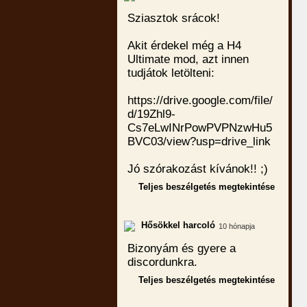
Sziasztok srácok!
Akit érdekel még a H4
Ultimate mod, azt innen
tudjátok letölteni:
https://drive.google.com/file/
d/19Zhl9-
Cs7eLwINrPowPVPNzwHu5
BVC03/view?usp=drive_link
Jó szórakozást kívánok!! ;)
Teljes beszélgetés megtekintése
Hősökkel harcoló
10 hónapja
Bizonyám és gyere a
discordunkra.
Teljes beszélgetés megtekintése