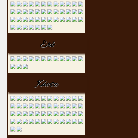
Erő
Káosz