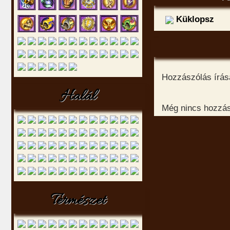
Küklopsz
Hozzászólás írásá
Halál
Még nincs hozzász
Természet