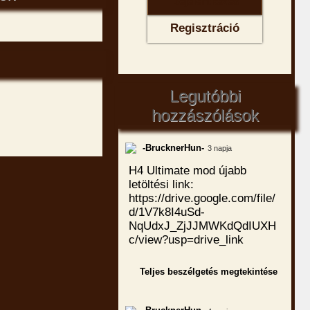
Regisztráció
Legutóbbi
hozzászólások
-BrucknerHun-
3 napja
H4 Ultimate mod újabb
letöltési link:
https://drive.google.com/file/
d/1V7k8I4uSd-
NqUdxJ_ZjJJMWKdQdIUXH
c/view?usp=drive_link
Teljes beszélgetés megtekintése