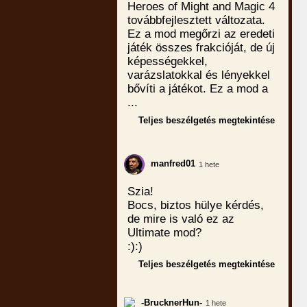
Heroes of Might and Magic 4
továbbfejlesztett változata.
Ez a mod megőrzi az eredeti
játék összes frakcióját, de új
képességekkel,
varázslatokkal és lényekkel
bővíti a játékot. Ez a mod a
...
Teljes beszélgetés megtekintése
manfred01
1 hete
Szia!
Bocs, biztos hülye kérdés,
de mire is való ez az
Ultimate mod?
:):)
Teljes beszélgetés megtekintése
-BrucknerHun-
1 hete