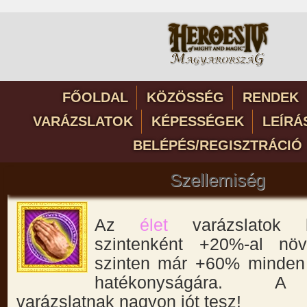
FŐOLDAL
KÖZÖSSÉG
RENDEK
VARÁZSLATOK
KÉPESSÉGEK
LEÍRÁ
BELÉPÉS/REGISZTRÁCIÓ
Szellemiség
Az
élet
varázslatok 
szintenként +20%-al növ
szinten már +60% minde
hatékonyságára
varázslatnak nagyon jót tesz!