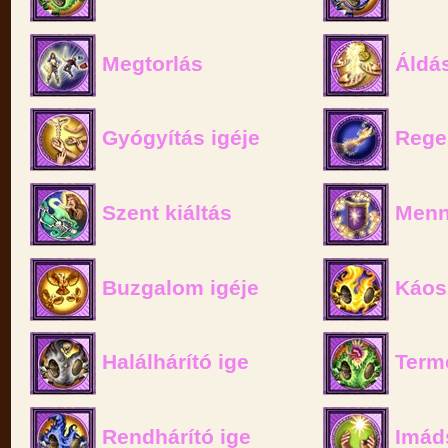
Megtorlás
Áldás
Gyógyítás igéje
Rege
Szent kiáltás
Menny
Buzgalom igéje
Káosz
Halálhárító ige
Termé
Rendhárító ige
Imád