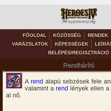
FŐOLDAL
KÖZÖSSÉG
RENDEK
VARÁZSLATOK
KÉPESSÉGEK
LEÍRÁ
BELÉPÉS/REGISZTRÁCIÓ
Rendhárító
A
rend
alapú sebzések fele an
valamint a
rend
lények ellen 
al nő.