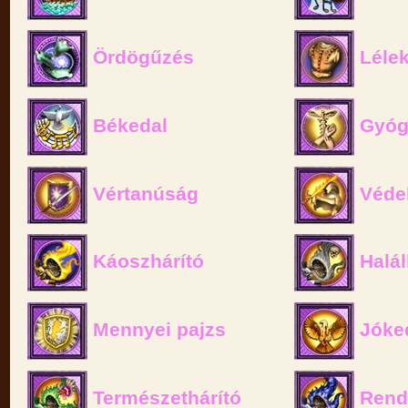
Ördögűzés
Lélek
Békedal
Gyóg
Vértanúság
Véde
Káoszhárító
Halál
Mennyei pajzs
Jóke
Természethárító
Rend