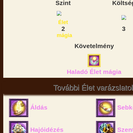
Szint
Költsé
2
3
Követelmény
Haladó Élet mágia
További Élet varázslato
Áldás
Sebk
Hajóidézés
Szent