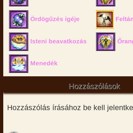
Ördögűzés igéje
Feltá
Isteni beavatkozás
Őran
Menedék
Hozzászólások
Hozzászólás írásához be kell jelentk