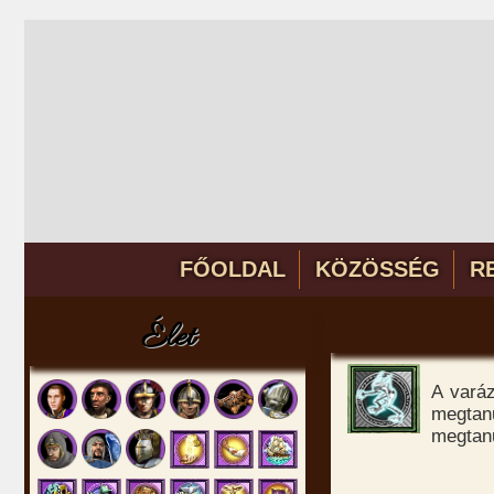
FŐOLDAL
KÖZÖSSÉG
R
Élet
A varáz
megtanu
megtan