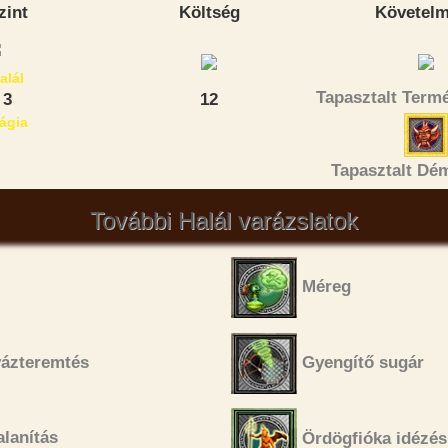
zint
Költség
Követel
Tapasztalt Term
3
12
Tapasztalt Dé
További Halál varázslatok
Méreg
ázteremtés
Gyengítő sugár
lanítás
Ördögfióka idézés