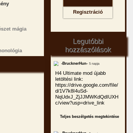
mény
Regisztráció
észet mágia
Legutóbbi
hozzászólások
monológia
-BrucknerHun-
5 napja
H4 Ultimate mod újabb
letöltési link:
https://drive.google.com/file/
d/1V7k8I4uSd-
NqUdxJ_ZjJJMWKdQdIUXH
c/view?usp=drive_link
Teljes beszélgetés megtekintése