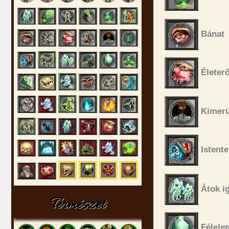
Bánat
Életer
Kimerü
Istente
Átok ig
Természet
Félele