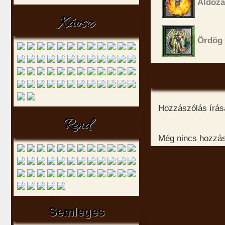
Áldozá
Káosz
Ördög 
Hozzászólás írásá
Rend
Még nincs hozzász
Semleges