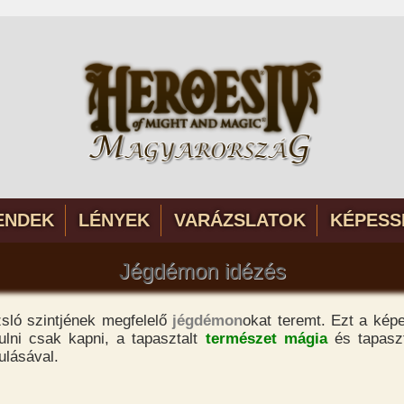
ENDEK
LÉNYEK
VARÁZSLATOK
KÉPESS
Jégdémon idézés
sló szintjének megfelelő
jégdémon
okat teremt. Ezt a kép
lni csak kapni, a tapasztalt
természet mágia
és tapasz
ulásával.