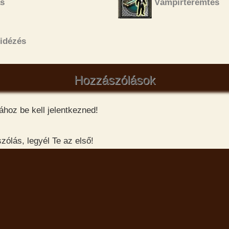
s
Vámpírteremtés
idézés
Hozzászólások
hoz be kell jelentkezned!
ólás, legyél Te az első!