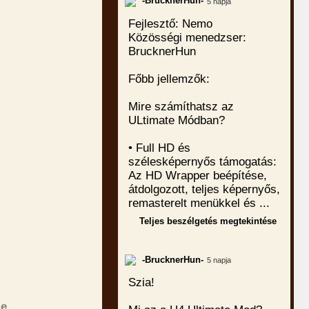
-BrucknerHun-
5 napja
Fejlesztő: Nemo
Közösségi menedzser:
BrucknerHun
Főbb jellemzők:
Mire számíthatsz az
ULtimate Módban?
• Full HD és
szélesképernyős támogatás:
Az HD Wrapper beépítése,
átdolgozott, teljes képernyős,
remasterelt menükkel és ...
Teljes beszélgetés megtekintése
-BrucknerHun-
5 napja
Szia!
je