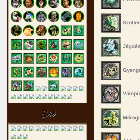
Szelle
Jégdém
Gyenge
Vámpír
Erő
Méregi