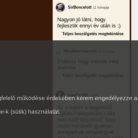
SirBoncelott
11 hónapja
Nagyon jó látni, hogy
fejlesztik ennyi év után is :)
Teljes beszélgetés megtekintése
Hősökkel harcoló
12 hónapja
Érdekes hogy vannak még
pluszba.
Teljes beszélgetés megtekintése
manfred01
1 éve
megfelelő működése érdekében kérem engedélyezze a
Az a bajom a nagytestű,
-k (sütik) használatát.
repülni / teleportálni / lőni
nem tudó lényekkel, hogy
csata kezdetén gyakran
beragadnak tereptárgyak