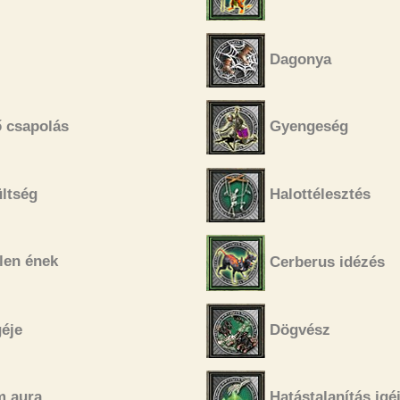
Dagonya
ő csapolás
Gyengeség
ltség
Halottélesztés
len ének
Cerberus idézés
éje
Dögvész
m aura
Hatástalanítás igé