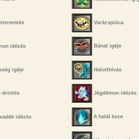
mteremtés
Varázspióca
Bánat igéje
on idézés
ség igéje
Halotthívás
-érintés
Jégdémon idézés
A halál keze
vadék idézés