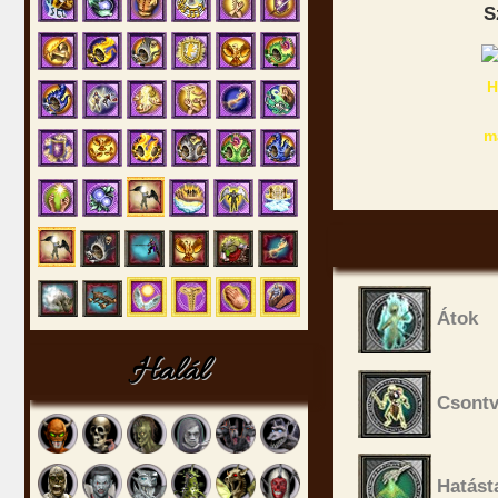
S
Átok
Halál
Csontv
Hatásta