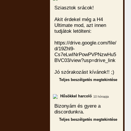
Sziasztok srácok!
Akit érdekel még a H4
Ultimate mod, azt innen
tudjátok letölteni:
https://drive.google.com/file/
d/19Zhl9-
Cs7eLwINrPowPVPNzwHu5
BVC03/view?usp=drive_link
Jó szórakozást kívánok!! ;)
Teljes beszélgetés megtekintése
Hősökkel harcoló
10 hónapja
Bizonyám és gyere a
discordunkra.
Teljes beszélgetés megtekintése