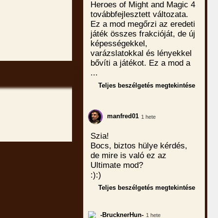
Heroes of Might and Magic 4
továbbfejlesztett változata.
Ez a mod megőrzi az eredeti
játék összes frakcióját, de új
képességekkel,
varázslatokkal és lényekkel
bővíti a játékot. Ez a mod a
...
Teljes beszélgetés megtekintése
manfred01
1 hete
Szia!
Bocs, biztos hülye kérdés,
de mire is való ez az
Ultimate mod?
:):)
Teljes beszélgetés megtekintése
-BrucknerHun-
1 hete