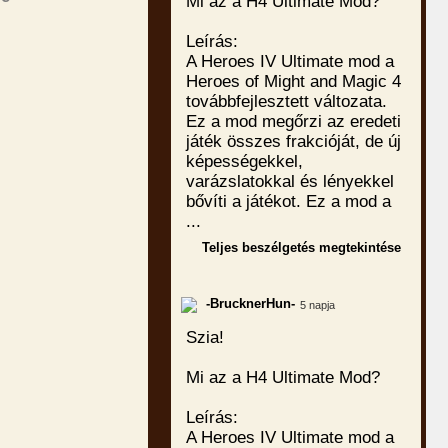
Mi az a H4 Ultimate Mod?
Leírás:
A Heroes IV Ultimate mod a
Heroes of Might and Magic 4
továbbfejlesztett változata.
Ez a mod megőrzi az eredeti
játék összes frakcióját, de új
képességekkel,
varázslatokkal és lényekkel
bővíti a játékot. Ez a mod a
...
Teljes beszélgetés megtekintése
-BrucknerHun-
5 napja
Szia!
Mi az a H4 Ultimate Mod?
Leírás:
A Heroes IV Ultimate mod a