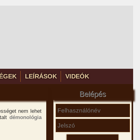
ÉGEK
LEÍRÁSOK
VIDEÓK
Belépés
ességet nem lehet
talt
démonológia