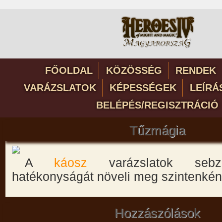
FŐOLDAL
KÖZÖSSÉG
RENDEK
VARÁZSLATOK
KÉPESSÉGEK
LEÍRÁ
BELÉPÉS/REGISZTRÁCIÓ
Tűzmágia
A
káosz
varázslatok sebz
hatékonyságát növeli meg szintenkén
Hozzászólások