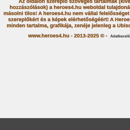
Az oldalon szereplő szöveges tartalmak (kiv
hozzászólások) a heroes4.hu weboldal tulajdoná
másolni tilos! A heroes4.hu nem vállal felelősség
szereplőkért és a képek elérhetőségéért! A Heroe
minden tartalma, grafikája, zenéje jelenleg a Ubiso
www.heroes4.hu - 2013-2025 © -
Adatkezelé