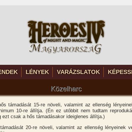
ENDEK
LÉNYEK
VARÁZSLATOK
KÉPESS
Közelharc
hős támadását 15-re növeli, valamint az ellenség lényeine
nimum 10-re állítja. (Én ez utóbbit nem tudtam reproduká
 ezt csak a hős támadásakor ideiglenes állítja.)
 támadását 20-re növeli, valamint az ellenség lényeinek vé