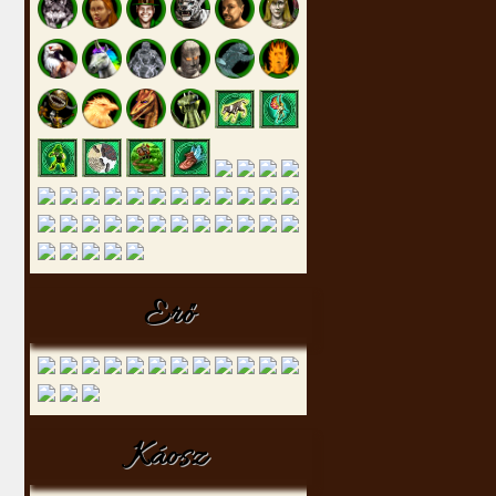
Erő
Káosz