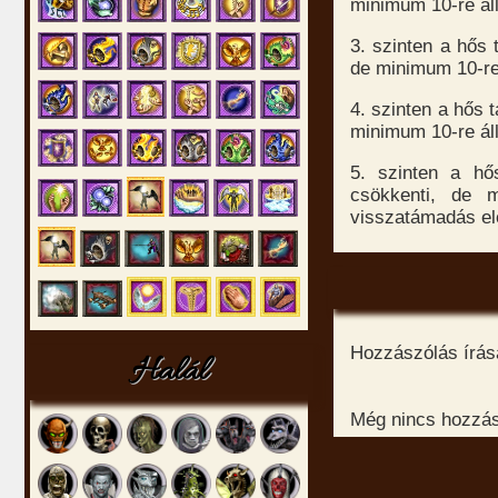
minimum 10-re állí
3. szinten a hős 
de minimum 10-re 
4. szinten a hős 
minimum 10-re állí
5. szinten a hő
csökkenti, de m
visszatámadás elö
Hozzászólás írásá
Halál
Még nincs hozzász