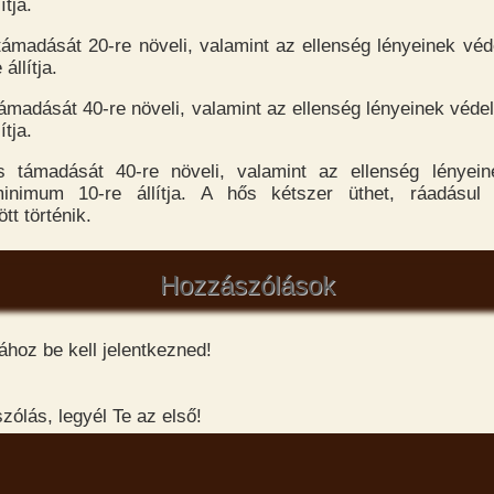
tja.
támadását 20-re növeli, valamint az ellenség lényeinek vé
állítja.
támadását 40-re növeli, valamint az ellenség lényeinek véde
tja.
s támadását 40-re növeli, valamint az ellenség lényein
inimum 10-re állítja. A hős kétszer üthet, ráadásu
tt történik.
Hozzászólások
hoz be kell jelentkezned!
ólás, legyél Te az első!