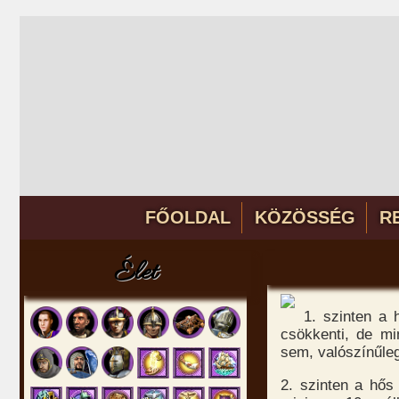
FŐOLDAL
KÖZÖSSÉG
R
Élet
1. szinten a 
csökkenti, de mi
sem, valószínűleg
2. szinten a hős