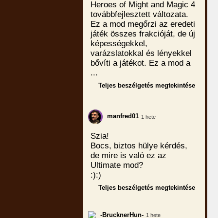
Heroes of Might and Magic 4
továbbfejlesztett változata.
Ez a mod megőrzi az eredeti
játék összes frakcióját, de új
képességekkel,
varázslatokkal és lényekkel
bővíti a játékot. Ez a mod a
...
Teljes beszélgetés megtekintése
manfred01
1 hete
Szia!
Bocs, biztos hülye kérdés,
de mire is való ez az
Ultimate mod?
:):)
Teljes beszélgetés megtekintése
-BrucknerHun-
1 hete