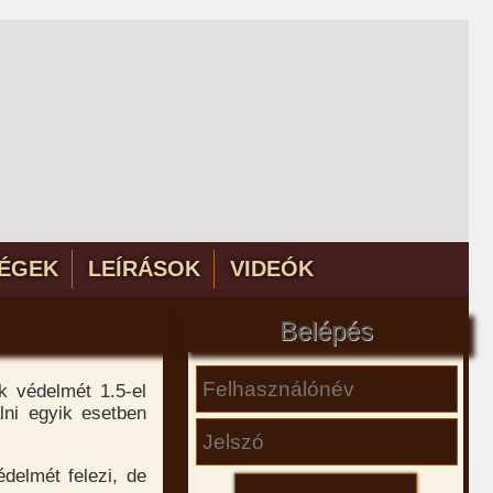
ÉGEK
LEÍRÁSOK
VIDEÓK
Belépés
k védelmét 1.5-el
lni egyik esetben
delmét felezi, de