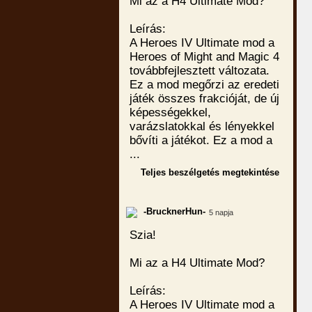
Mi az a H4 Ultimate Mod?
Leírás:
A Heroes IV Ultimate mod a
Heroes of Might and Magic 4
továbbfejlesztett változata.
Ez a mod megőrzi az eredeti
játék összes frakcióját, de új
képességekkel,
varázslatokkal és lényekkel
bővíti a játékot. Ez a mod a
...
Teljes beszélgetés megtekintése
-BrucknerHun-
5 napja
Szia!
Mi az a H4 Ultimate Mod?
Leírás:
A Heroes IV Ultimate mod a