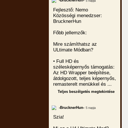
-BrucknerHun-
5 napja
Fejlesztő: Nemo
Közösségi menedzser:
BrucknerHun
Főbb jellemzők:
Mire számíthatsz az
ULtimate Módban?
• Full HD és
szélesképernyős támogatás:
Az HD Wrapper beépítése,
átdolgozott, teljes képernyős,
remasterelt menükkel és ...
Teljes beszélgetés megtekintése
-BrucknerHun-
5 napja
Szia!