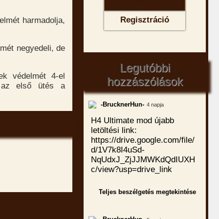
Regisztráció
delmét harmadolja,
lmét negyedeli, de
Legutóbbi
ek védelmét 4-el
hozzászólások
l az első ütés a
-BrucknerHun-
4 napja
H4 Ultimate mod újabb
letöltési link:
https://drive.google.com/file/
d/1V7k8I4uSd-
NqUdxJ_ZjJJMWKdQdIUXH
c/view?usp=drive_link
Teljes beszélgetés megtekintése