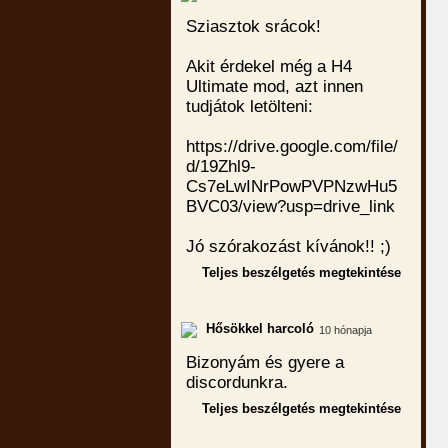
Sziasztok srácok!
Akit érdekel még a H4
Ultimate mod, azt innen
tudjátok letölteni:
https://drive.google.com/file/
d/19Zhl9-
Cs7eLwINrPowPVPNzwHu5
BVC03/view?usp=drive_link
Jó szórakozást kívánok!! ;)
Teljes beszélgetés megtekintése
Hősökkel harcoló
10 hónapja
Bizonyám és gyere a
discordunkra.
Teljes beszélgetés megtekintése