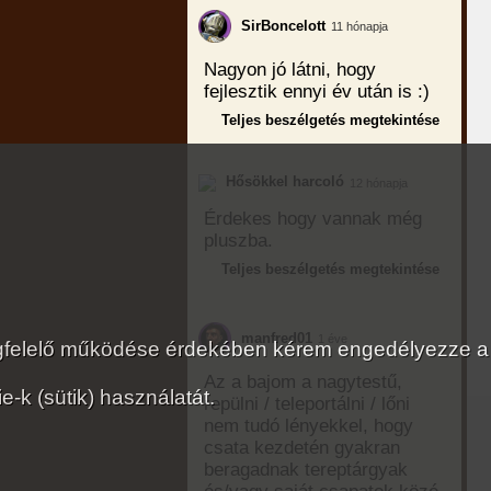
SirBoncelott
11 hónapja
Nagyon jó látni, hogy
fejlesztik ennyi év után is :)
Teljes beszélgetés megtekintése
Hősökkel harcoló
12 hónapja
Érdekes hogy vannak még
pluszba.
Teljes beszélgetés megtekintése
manfred01
1 éve
megfelelő működése érdekében kérem engedélyezze a
Az a bajom a nagytestű,
-k (sütik) használatát.
repülni / teleportálni / lőni
nem tudó lényekkel, hogy
csata kezdetén gyakran
beragadnak tereptárgyak