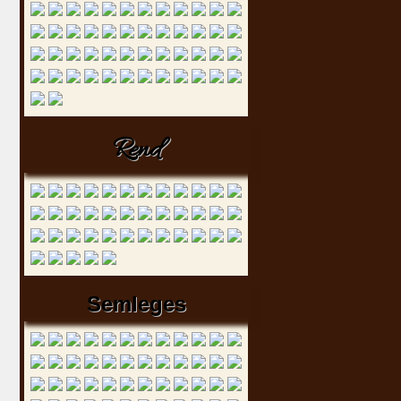
Rend
Semleges