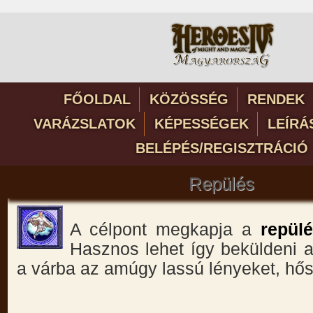
FŐOLDAL
KÖZÖSSÉG
RENDEK
VARÁZSLATOK
KÉPESSÉGEK
LEÍRÁ
BELÉPÉS/REGISZTRÁCIÓ
Repülés
A célpont megkapja a
repül
Hasznos lehet így beküldeni 
a várba az amúgy lassú lényeket, hős