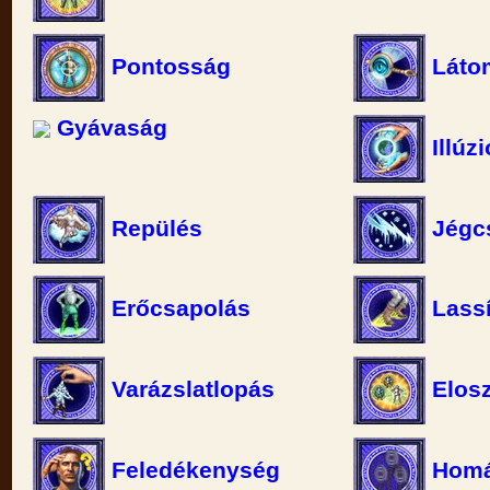
Pontosság
Láto
Gyávaság
Illúzi
Repülés
Jégc
Erőcsapolás
Lassí
Varázslatlopás
Elosz
Feledékenység
Homál