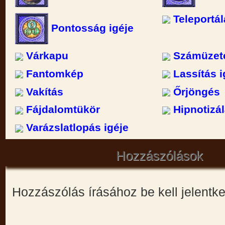
Teleportál
Pontosság igéje
Várkapu
Számüzet
Fantomkép
Lassítás i
Vakítás
Őrjöngés
Fájdalomtükör
Hipnotizá
Varázslatlopás igéje
Hozzászólások
Hozzászólás írásához be kell jelentk