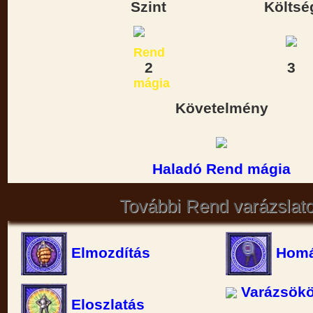
Szint
Költsé
2
3
Követelmény
Haladó Rend mágia
További Rend varázslat
Elmozdítás
Homá
Varázsökö
Eloszlatás