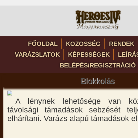
FŐOLDAL
KÖZÖSSÉG
RENDEK
VARÁZSLATOK
KÉPESSÉGEK
LEÍRÁ
BELÉPÉS/REGISZTRÁCIÓ
Blokkolás
A lénynek lehetősége van köz
távolsági támadások sebzését tel
elhárítani. Varázs alapú támadások el