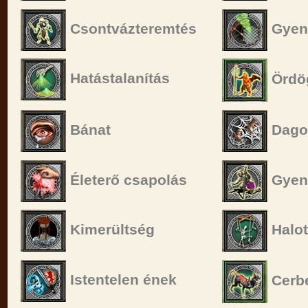
Csontvázteremtés
Gyeng
Hatástalanítás
Ördög
Bánat
Dago
Életerő csapolás
Gyen
Kimerültség
Halot
Istentelen ének
Cerbe