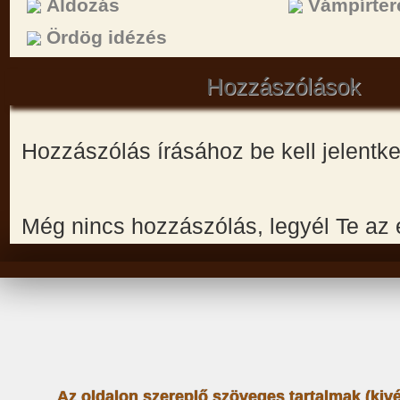
Áldozás
Vámpírter
Ördög idézés
Hozzászólások
Hozzászólás írásához be kell jelentk
Még nincs hozzászólás, legyél Te az 
Az oldalon szereplő szöveges tartalmak (kiv