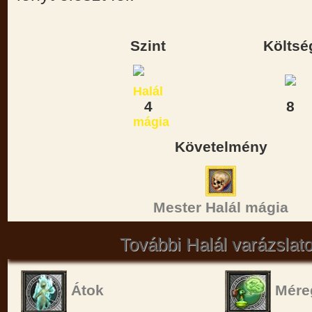
Szint
Költsé
4
8
Követelmény
Mester Halál mágia
További Halál varázslat
Átok
Mére