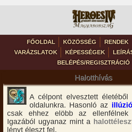
FŐOLDAL
KÖZÖSSÉG
RENDEK
VARÁZSLATOK
KÉPESSÉGEK
LEÍRÁ
BELÉPÉS/REGISZTRÁCIÓ
Halotthívás
A célpont elvesztett életéből
oldalunkra. Hasonló az
illúz
csak ehhez elöbb az ellenfélnek s
Igazából ugyanaz mint a
halottélesz
lényt éleszt fel.