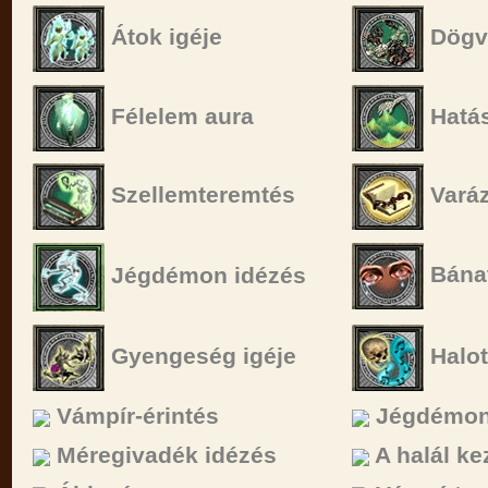
Átok igéje
Dögv
Félelem aura
Hatás
Szellemteremtés
Vará
Bánat
Jégdémon idézés
Gyengeség igéje
Halot
Vámpír-érintés
Jégdémon
Méregivadék idézés
A halál ke