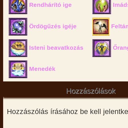
Rendhárító ige
Imád
Ördögűzés igéje
Feltá
Isteni beavatkozás
Őran
Menedék
Hozzászólások
Hozzászólás írásához be kell jelentk