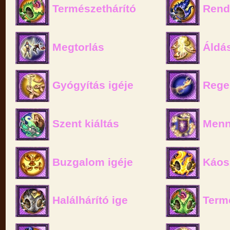
Természethárító
Rend
Megtorlás
Áldás
Gyógyítás igéje
Rege
Szent kiáltás
Menny
Buzgalom igéje
Káosz
Halálhárító ige
Termé