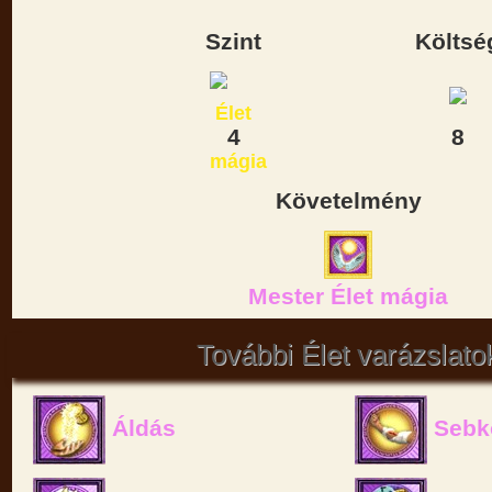
Szint
Költsé
4
8
Követelmény
Mester Élet mágia
További Élet varázslato
Áldás
Sebk