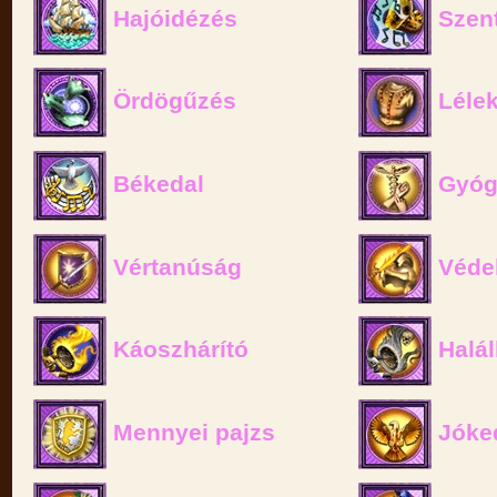
Hajóidézés
Szent
Ördögűzés
Lélek
Békedal
Gyóg
Vértanúság
Véde
Káoszhárító
Halál
Mennyei pajzs
Jóke