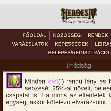
FŐOLDAL
KÖZÖSSÉG
RENDEK
VARÁZSLATOK
KÉPESSÉGEK
LEÍRÁ
BELÉPÉS/REGISZTRÁCIÓ
Imádság
Minden
élet
(!) rendű lény és 
sebzését 25%-al növeli, beleér
csapatát is! Ha nincs az ellenfelek
egység, akkor kötelező elvarázsolni.