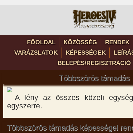
FŐOLDAL
KÖZÖSSÉG
RENDEK
VARÁZSLATOK
KÉPESSÉGEK
LEÍRÁ
BELÉPÉS/REGISZTRÁCIÓ
Többszörös támadás
A lény az összes közeli egység
egyszerre.
Többszörös támadás képességel ren