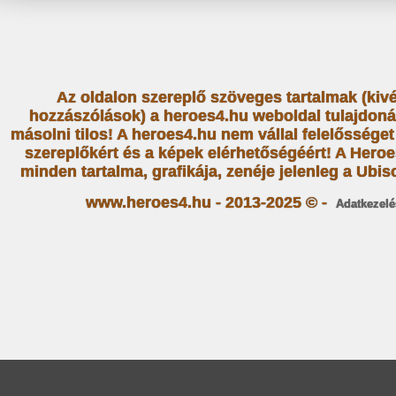
Az oldalon szereplő szöveges tartalmak (kiv
hozzászólások) a heroes4.hu weboldal tulajdoná
másolni tilos! A heroes4.hu nem vállal felelősség
szereplőkért és a képek elérhetőségéért! A Heroe
minden tartalma, grafikája, zenéje jelenleg a Ubiso
www.heroes4.hu - 2013-2025 © -
Adatkezelé