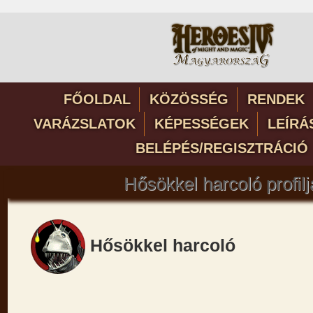
FŐOLDAL
KÖZÖSSÉG
RENDEK
VARÁZSLATOK
KÉPESSÉGEK
LEÍRÁ
BELÉPÉS/REGISZTRÁCIÓ
Hősökkel harcoló profilj
Hősökkel harcoló