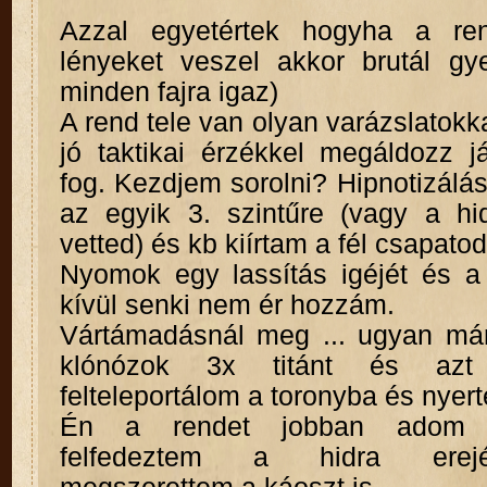
Azzal egyetértek hogyha a re
lényeket veszel akkor brutál g
minden fajra igaz)
A rend tele van olyan varázslatokk
jó taktikai érzékkel megáldozz j
fog. Kezdjem sorolni? Hipnotizál
az egyik 3. szintűre (vagy a hi
vetted) és kb kiírtam a fél csapatod
Nyomok egy lassítás igéjét és a 
kívül senki nem ér hozzám.
Vártámadásnál meg ... ugyan már
klónózok 3x titánt és az
felteleportálom a toronyba és nyer
Én a rendet jobban adom 
felfedeztem a hidra erej