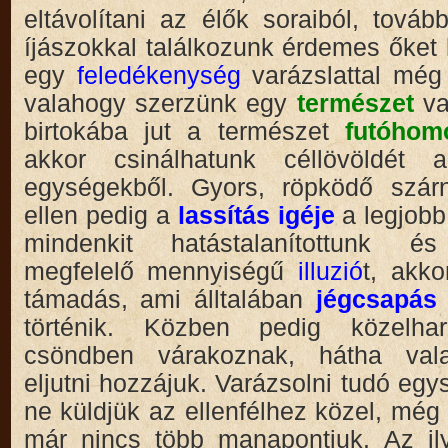
eltávolítani az élők soraiból, tová
íjászokkal találkozunk érdemes őket 
egy
feledékenység
varázslattal még
valahogy szerzünk egy
természet
va
birtokába jut a természet
futóho
akkor csinálhatunk céllövöldét 
egységekből. Gyors, röpködő szár
ellen pedig a
lassítás igéje
a legjobb
mindenkit hatástalanítottunk és
megfelelő mennyiségű
illuzió
t, akk
támadás, ami álltalában
jégcsapás
történik. Közben pedig közelhar
csöndben várakoznak, hátha vala
eljutni hozzájuk. Varázsolni tudó eg
ne küldjük az ellenfélhez közel, még
már nincs több manapontjuk. Az il