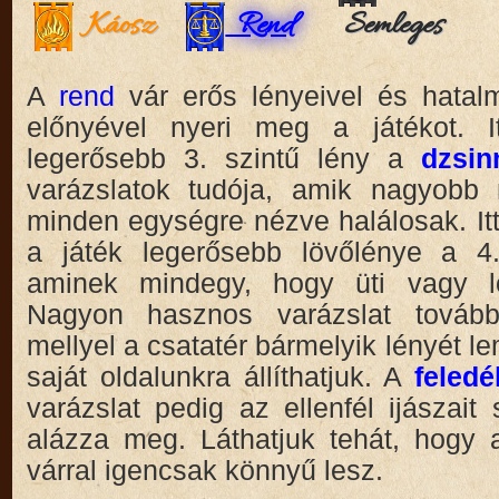
Káosz
Rend
Semleges
A
rend
vár erős lényeivel és hata
előnyével nyeri meg a játékot. It
legerősebb 3. szintű lény a
dzsin
varázslatok tudója, amik nagyobb
minden egységre nézve halálosak. Itt
a játék legerősebb lövőlénye a 4
aminek mindegy, hogy üti vagy lő
Nagyon hasznos varázslat tová
mellyel a csatatér bármelyik lényét l
saját oldalunkra állíthatjuk. A
feled
varázslat pedig az ellenfél ijászait
alázza meg. Láthatjuk tehát, hogy
várral igencsak könnyű lesz.