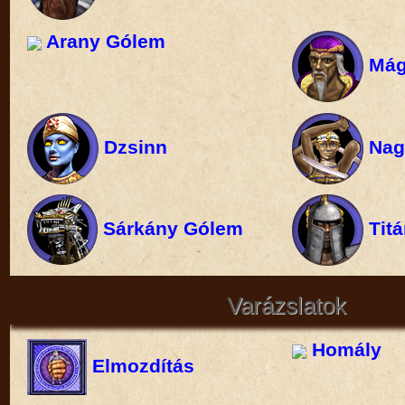
Arany Gólem
Mág
Dzsinn
Nag
Sárkány Gólem
Titá
Varázslatok
Homály
Elmozdítás