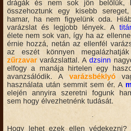
drágák és nem sok jön belőlük, 
összehoztunk egy kisebb sereget,
hamar, ha nem figyelünk oda. Hiá
varázslat és legjobb lények. A
tit
élete nem sok van, így ha az ellenne
érnie hozzá, netán az ellenfél varáz
az eszét könnyen megalázhatják 
zűrzavar
varázslattal. A
dzsinn
nagy
elfogy a manája hirtelen egy hasz
avanzsálódik. A
varázsbéklyó
va
használata után semmit sem ér. A
m
elején annyira szeretni fogunk ha
sem hogy élvezhetnénk tudását.
Hogy lehet ezek ellen védekezni? 