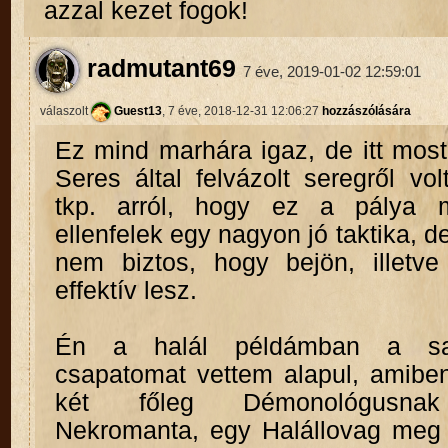
azzal kezet fogok!
radmutant69
7 éve, 2019-01-02 12:59:01
válaszolt
Guest13
, 7 éve, 2018-12-31 12:06:27
hozzászólására
Ez mind marhára igaz, de itt mos
Seres által felvázolt seregről volt
tkp. arról, hogy ez a pálya
ellenfelek egy nagyon jó taktika, d
nem biztos, hogy bejön, illetv
effektív lesz.
Én a halál példámban a saj
csapatomat vettem alapul, amibe
két főleg Démonológusnak
Nekromanta, egy Halállovag meg 