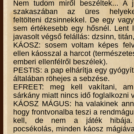
Nem tudom miről beszéltek... A j
szakaszában az üres helyek
feltölteni dzsinnekkel. De egy vag
sem értékesebb egy hősnél. Lent l
javasolt végső felállás: dzsinn, titán
KÁOSZ: sosem voltam képes felv
ellen káosszal a harcot (természetes
emberi ellenfélről beszélek).
PESTIS: a pap elhárítja egy gyógyít
általában röhejes a sebzése.
EFREET: meg kell vakítani, am
sárkány miatt nincs idő foglalkozni 
KÁOSZ MÁGUS: ha valakinek anny
hogy frontvonalba teszi a rendmág
kell, de nem a játék hibája.
pocsékolás, minden káosz mágiáv