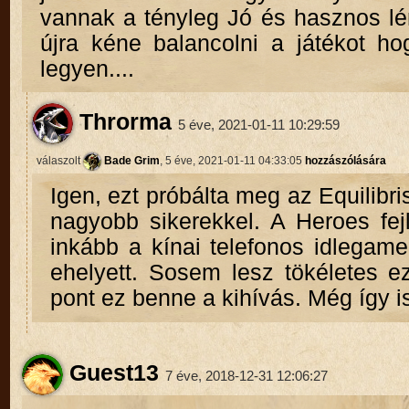
vannak a tényleg Jó és hasznos lé
újra kéne balancolni a játékot ho
legyen....
Throrma
5 éve, 2021-01-11 10:29:59
válaszolt
Bade Grim
, 5 éve, 2021-01-11 04:33:05
hozzászólására
Igen, ezt próbálta meg az Equilibr
nagyobb sikerekkel. A Heroes fej
inkább a kínai telefonos idlegamek
ehelyett. Sosem lesz tökéletes e
pont ez benne a kihívás. Még így i
Guest13
7 éve, 2018-12-31 12:06:27