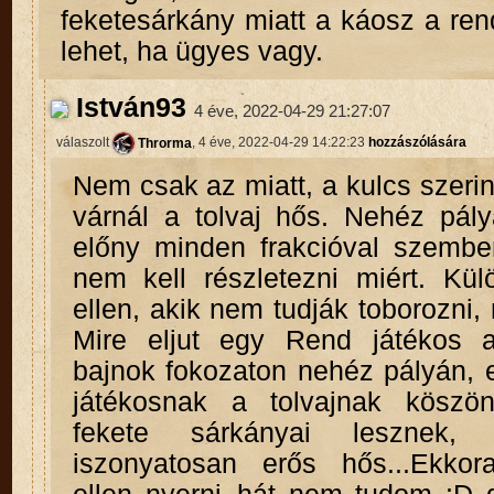
feketesárkány miatt a káosz a ren
lehet, ha ügyes vagy.
István93
4 éve, 2022-04-29 21:27:07
válaszolt
Throrma
, 4 éve, 2022-04-29 14:22:23
hozzászólására
Nem csak az miatt, a kulcs szeri
várnál a tolvaj hős. Nehéz pál
előny minden frakcióval szemb
nem kell részletezni miért. Kü
ellen, akik nem tudják toborozni,
Mire eljut egy Rend játékos a
bajnok fokozaton nehéz pályán, 
játékosnak a tolvajnak köszö
fekete sárkányai lesznek,
iszonyatosan erős hős...Ekkor