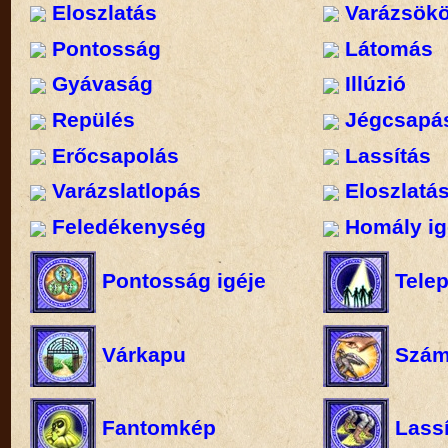
Eloszlatás
Varázsökö
Pontosság
Látomás
Gyávaság
Illúzió
Repülés
Jégcsapá
Erőcsapolás
Lassítás
Varázslatlopás
Eloszlatás
Feledékenység
Homály ig
Pontosság igéje
Telep
Várkapu
Szám
Fantomkép
Lassí