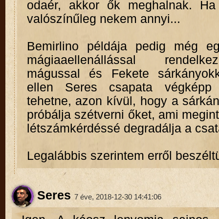
odaér, akkor ők meghalnak. Ha
valószínűleg nekem annyi...
Bemirlino példája pedig még eg
mágiaaellenállással rendel
mágussal és Fekete sárkányokka
ellen Seres csapata végképp
tehetne, azon kívül, hogy a sárk
próbálja szétverni őket, ami megin
létszámkérdéssé degradálja a csat
Legalábbis szerintem erről beszélt
Seres
7 éve, 2018-12-30 14:41:06