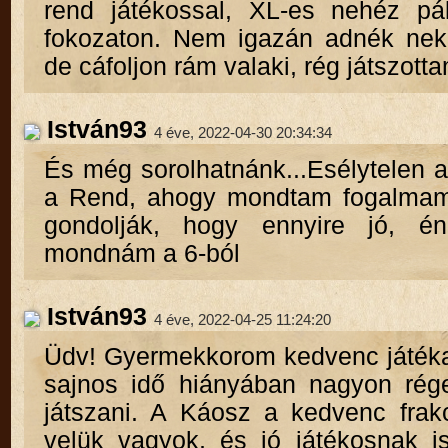
rend játékossal, XL-es nehéz pá
fokozaton. Nem igazán adnék neki
de cáfoljon rám valaki, rég játszott
István93
4 éve, 2022-04-30 20:34:34
És még sorolhatnánk...Esélytelen 
a Rend, ahogy mondtam fogalmam 
gondolják, hogy ennyire jó, é
mondnám a 6-ból
István93
4 éve, 2022-04-25 11:24:20
Üdv! Gyermekkorom kedvenc játék
sajnos idő hiányában nagyon rég
játszani. A Káosz a kedvenc frak
velük vagyok, és jó játékosnak 