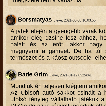
megszerettem a káoszt is.
Borsmatyas
5 éve, 2021-08-09 16:03:55
A játék elején a gyengébb várak k
amikor elég dzsine lesz ahhoz, ho
halált és az erőt, akkor nagy
megnyerni a gameet. De ha túl s
természet és a káosz outscele -elhe
Bade Grim
5 éve, 2021-01-12 03:24:41
Mondjuk én teljesen kiégtem amiko
Az Ubisoft autó sakkot csinált a 
utolsó tényleg vállalható játékuk 
DLCje de az is régvolt mondjuk ott 