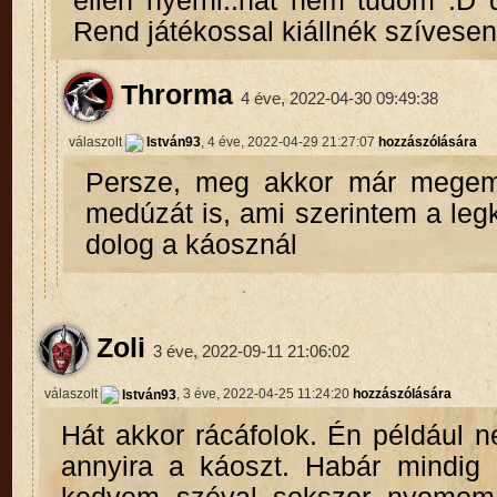
ellen nyerni..hát nem tudom :D 
Rend játékossal kiállnék szívesen
Throrma
4 éve, 2022-04-30 09:49:38
válaszolt
István93
, 4 éve, 2022-04-29 21:27:07
hozzászólására
Persze, meg akkor már megeml
medúzát is, ami szerintem a leg
dolog a káosznál
Zoli
3 éve, 2022-09-11 21:06:02
válaszolt
István93
, 3 éve, 2022-04-25 11:24:20
hozzászólására
Hát akkor rácáfolok. Én például 
annyira a káoszt. Habár mindig