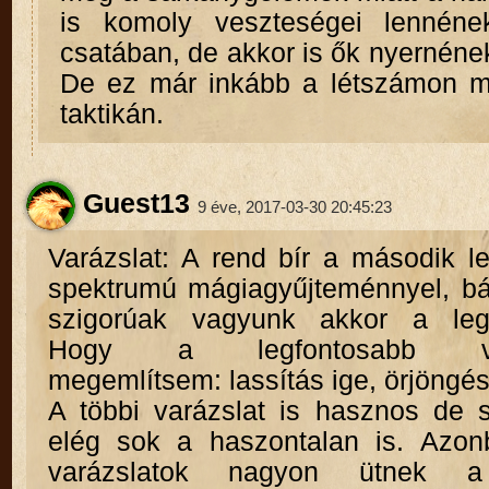
is komoly veszteségei lennéne
csatában, de akkor is ők nyernéne
De ez már inkább a létszámon m
taktikán.
Guest13
9 éve, 2017-03-30 20:45:23
Varázslat: A rend bír a második l
spektrumú mágiagyűjteménnyel, b
szigorúak vagyunk akkor a legs
Hogy a legfontosabb vará
megemlítsem: lassítás ige, örjöngés
A többi varázslat is hasznos de s
elég sok a haszontalan is. Azon
varázslatok nagyon ütnek a 