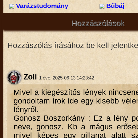
Varázstudomány
Bűbáj
Hozzászólások
Hozzászólás írásához be kell jelentk
Zoli
1 éve, 2025-06-13 14:23:42
Mivel a kiegészítős lények nincsene
gondoltam írok ide egy kisebb vél
lényről.
Gonosz Boszorkány : Ez a lény p
neve, gonosz. Kb a mágus erőseb
mivel képes egy pillanat alatt s