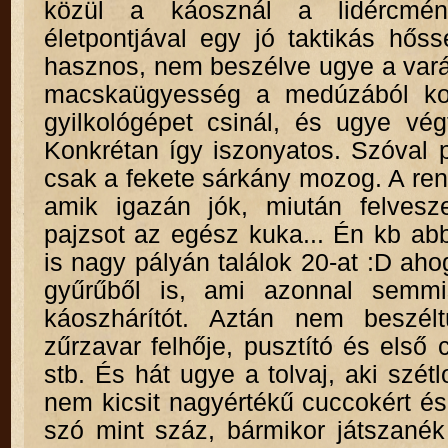
közül a káosznál a lidércm
életpontjával egy jó taktikás hős
hasznos, nem beszélve ugye a vará
macskaügyesség a medúzából ko
gyilkológépet csinál, és ugye vég
Konkrétan így iszonyatos. Szóval 
csak a fekete sárkány mozog. A ren
amik igazán jók, miután felvesz
pajzsot az egész kuka... Én kb abb
is nagy pályán találok 20-at :D ah
gyűrűből is, ami azonnal semmi
káoszhárítót. Aztán nem beszé
zűrzavar felhője, pusztító és első 
stb. És hát ugye a tolvaj, aki szétl
nem kicsit nagyértékű cuccokért és
szó mint száz, bármikor játszanék