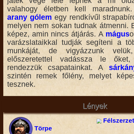
játék vége felé lépnek a mi olda
valahogy életben kell maradnunk.
arany gólem
egy rendkívűl strapabír
melyen nem sokan tudnak átmenni. E
képez, amin nincs átjárás. A
mágus
o
varázslataikkal tudják segíteni a tö
munkáját, de vigyázzunk velük,
előszeretettel vadássza le őket
rendezzük csapatainkat. A
sárká
szintén remek főlény, melyet képe
tesznek.
Lények
Félszerze
Törpe