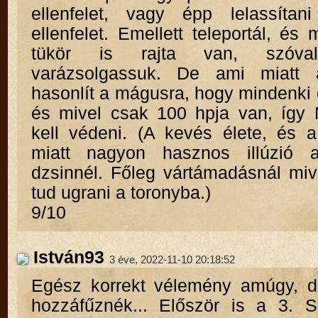
ellenfelet, vagy épp lelassítan
ellenfelet. Emellett teleportál, é
tükör is rajta van, szóva
varázsolgassuk. De ami miatt 
hasonlít a mágusra, hogy mindenki
és mivel csak 100 hpja van, íg
kell védeni. (A kevés élete, és a
miatt nagyon hasznos illúzió 
dzsinnél. Főleg vártámadásnál miv
tud ugrani a toronyba.)
9/10
István93
3 éve, 2022-11-10 20:18:52
Egész korrekt vélemény amúgy, d
hozzáfűznék... Először is a 3. S