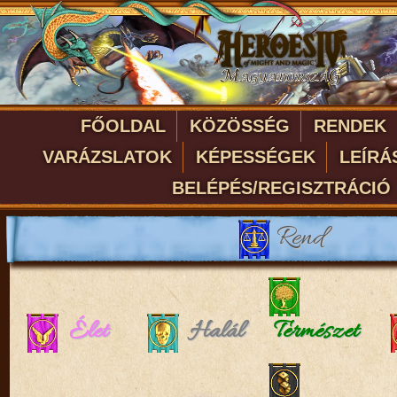
FŐOLDAL
KÖZÖSSÉG
RENDEK
VARÁZSLATOK
KÉPESSÉGEK
LEÍRÁ
BELÉPÉS/REGISZTRÁCIÓ
Rend
Élet
Halál
Természet