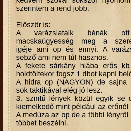
kedvem szóval sokszor nyomom 
szerintem a rend jobb.
Először is:
A varázslataik bénák 
macskaügyesség meg a szeren
igéje ami op és ennyi. A varáz
sebző ami nem túl hasznos.
A fekete sárkány hiába erős kb
holdtöltekor fogsz 1 dbot kapni bel
A hidra op (NAGYON) de sajna l
sok taktikával elég jó lesz.
3. szintű lények közül egyik se 
kiemelkedő mint például az erőnél 
A medúza az op de a többi lényről
többet beszélni.