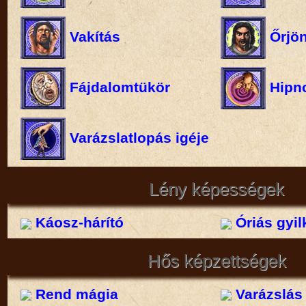
Vakítás
Őrjö
Fájdalomtükör
Hipno
Varázslatlopás igéje
Lény képességek
Káosz-hárító
Óriás gyil
Hős képzettségek
Rend mágia
Varázslás