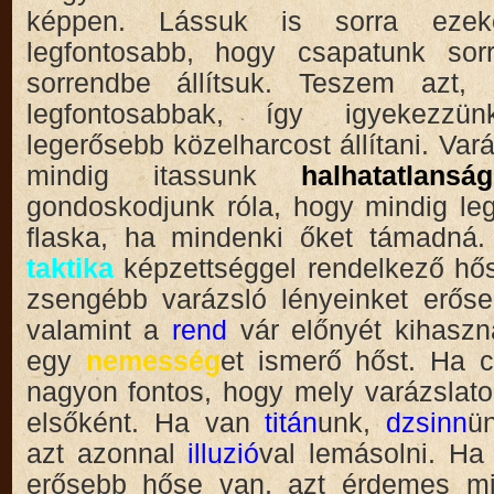
képpen. Lássuk is sorra ezek
legfontosabb, hogy csapatunk sorr
sorrendbe állítsuk. Teszem azt,
legfontosabbak, így igyekezz
legerősebb közelharcost állítani. Var
mindig itassunk
halhatatlansá
gondoskodjunk róla, hogy mindig le
flaska, ha mindenki őket támadná
taktika
képzettséggel rendelkező hős
zsengébb varázsló lényeinket erős
valamint a
rend
vár előnyét kihaszn
egy
nemesség
et ismerő hőst. Ha 
nagyon fontos, hogy mely varázslato
elsőként. Ha van
titán
unk,
dzsinn
ü
azt azonnal
illuzió
val lemásolni. Ha 
erősebb hőse van, azt érdemes m