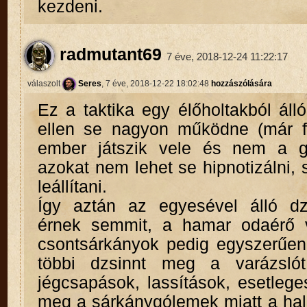
kezdeni.
radmutant69
7 éve, 2018-12-24 11:22:17
válaszolt
Seres
, 7 éve, 2018-12-22 18:02:48
hozzászólására
Ez a taktika egy élőholtakból áll
ellen se nagyon működne (már f
ember játszik vele és nem a gé
azokat nem lehet se hipnotizálni, 
leállítani.
Így aztán az egyesével álló d
érnek semmit, a hamar odaérő 
csontsárkányok pedig egyszerűe
többi dzsinnt meg a varázsló
jégcsapások, lassítások, esetleges
meg a sárkánygólemek miatt a hal