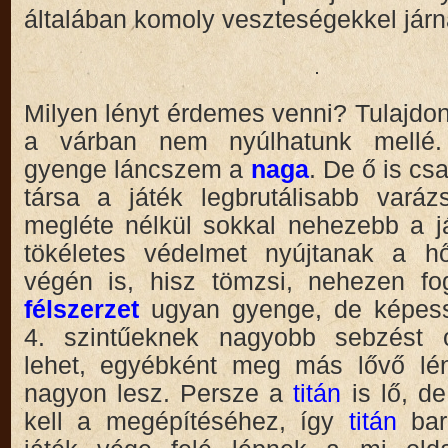
általában komoly veszteségekkel járn
Milyen lényt érdemes venni? Tulajd
a várban nem nyúlhatunk mellé.
gyenge láncszem a
naga
. De ő is cs
társa a játék legbrutálisabb varáz
megléte nélkül sokkal nehezebb a j
tökéletes védelmet nyújtanak a h
végén is, hisz tömzsi, nehezen fo
félszerzet
ugyan gyenge, de képess
4. szintűeknek nagyobb sebzést 
lehet, egyébként meg más lővő l
nagyon lesz. Persze a
titán
is lő, d
kell a megépítéséhez, így
titán
ba