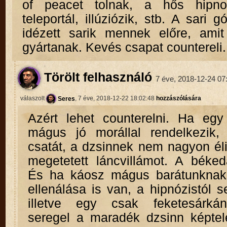
of peacet tolnak, a hős hipnoti
teleportál, illúziózik, stb. A sari 
idézett sarik mennek előre, ami
gyártanak. Kevés csapat countereli.
Törölt felhasználó
7 éve, 2018-12-24 07
válaszolt
Seres
, 7 éve, 2018-12-22 18:02:48
hozzászólására
Azért lehet counterelni. Ha eg
mágus jó morállal rendelkezik,
csatát, a dzsinnek nem nagyon éli
megetetett láncvillámot. A béked
És ha káosz mágus barátunkna
ellenálása is van, a hipnózistól se
illetve egy csak feketesárkán
seregel a maradék dzsinn képtel