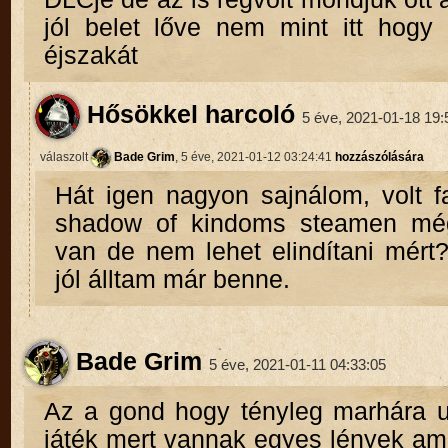
jól belet lőve nem mint itt hogy 
éjszakát
Hősökkel harcoló
5 éve, 2021-01-18 19:
válaszolt
Bade Grim
, 5 éve, 2021-01-12 03:24:41
hozzászólására
Hát igen nagyon sajnálom, volt 
shadow of kindoms steamen még
van de nem lehet elindítani mért
jól álltam már benne.
Bade Grim
5 éve, 2021-01-11 04:33:05
Az a gond hogy tényleg marhára u
játék mert vannak egyes lények am