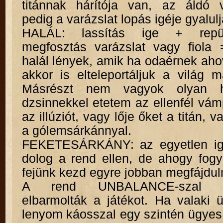
titánnak hárítója van, az áldó v
pedig a varázslat lopás igéje gyalulj
HALÁL: lassítás ige + repül
megfosztás varázslat vagy fiola 
halál lények, amik ha odaérnek ah
akkor is elteleportáljuk a világ 
Másrészt nem vagyok olyan h
dzsinnekkel etetem az ellenfél vámp
az illúziót, vagy lője őket a titán, 
a gólemsárkánnyal.
FEKETESÁRKÁNY: az egyetlen igaz
dolog a rend ellen, de ahogy fogy
fejünk kezd egyre jobban megfájduln
A rend UNBALANCE-szal gya
elbarmolták a játékot. Ha valaki 
lenyom káosszal egy szintén ügyes