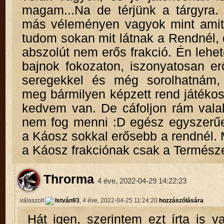
magam...Na de térjünk a tárgyra
más véleményen vagyok mint amit 
tudom sokan mit látnak a Rendnél,
abszolút nem erős frakció. Én lehet
bajnok fokozaton, iszonyatosan e
seregekkel és még sorolhatnám,
meg bármilyen képzett rend játéko
kedvem van. De cáfoljon rám valak
nem fog menni :D egész egyszerű
a Káosz sokkal erősebb a rendnél. M
a Káosz frakciónak csak a Természe
Throrma
4 éve, 2022-04-29 14:22:23
válaszolt
István93
, 4 éve, 2022-04-25 11:24:20
hozzászólására
Hát igen, szerintem ezt írta is v