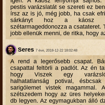
Igen. A káosz lenyomja sajnos. 
pestis varázslatát se szereti ez be
írsz az is jó, még jobb, ha csak efr
sárkányt hoz a káosz e
szétarmageddonozza a csatateret. T
jobb ellenük menni, de ritka, hogy a
Seres
7 éve, 2018-12-22 18:02:48
A rend a legerősebb csapat. Bá
csapattal feltörli a padlót. Az én t
hogy Viszek egy varázsl
halhatatlanság potival, ésbcsak
sarigólemet vistek magammal. A
szétszedem hogy az üres helyeke
db legyen. Az egymagukban álló d